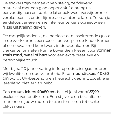
De stickers zijn gemaakt van stevig, zelfklevend
materiaal met een glad oppervlak. Je brengt ze
eenvoudig aan en kunt ze later ook weer verwijderen of
verplaatsen – zonder lijmresten achter te laten. Zo kun je
eindeloos variëren en je interieur telkens opnieuw een
frisse uitstraling geven.
De mogelijkheden zijn eindeloos: een inspirerende quote
in de werkkamer, een speels ontwerp in de kinderkamer
of een opvallend kunstwerk in de woonkamer. Bij
vierkante formaten kun je bovendien kiezen voor
vormen
zoals rond, ovaal of hart
voor een extra creatieve en
persoonlijke touch.
Met bijna 20 jaar ervaring in fotoproducties garanderen
wij kwaliteit en duurzaamheid. Elke
muurstickers 40x50
cm
wordt UV-bestendig en kleurecht geprint, zodat je er
jarenlang plezier van hebt.
Een
muurstickers 40x50 cm
bestel je al vanaf
35,99
,
exclusief verzendkosten. Een stijlvolle en betaalbare
manier om jouw muren te transformeren tot echte
blikvangers.