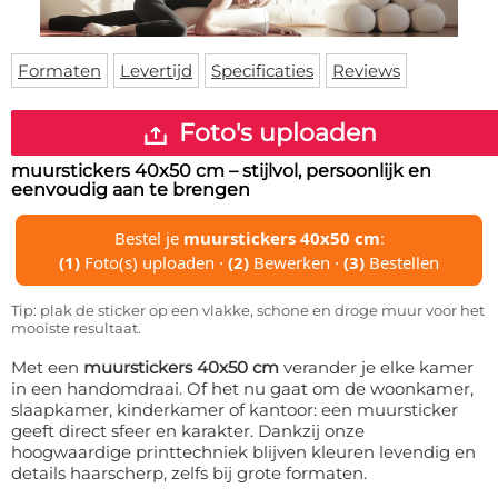
Deurmat
Over ons
Vloermat
Levertijden
Skateboard deck
Formaten
Levertijd
Specificaties
Reviews
Inloggen
WhatsApp
Foto's uploaden
muurstickers 40x50 cm
– stijlvol, persoonlijk en
eenvoudig aan te brengen
Bestel je
muurstickers 40x50 cm
:
(1)
Foto(s) uploaden ·
(2)
Bewerken ·
(3)
Bestellen
Tip: plak de sticker op een vlakke, schone en droge muur voor het
mooiste resultaat.
Met een
muurstickers 40x50 cm
verander je elke kamer
in een handomdraai. Of het nu gaat om de woonkamer,
slaapkamer, kinderkamer of kantoor: een muursticker
geeft direct sfeer en karakter. Dankzij onze
hoogwaardige printtechniek blijven kleuren levendig en
details haarscherp, zelfs bij grote formaten.