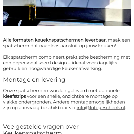
Claim korting!
Alle formaten keueknspatschermen leverbaar,
maak een
Nee, ik wil geen korting!
spatscherm dat naadloos aansluit op jouw keuken!
Elk spatscherm combineert praktische bescherming met
Door je aan te melden, ga je akkoord met het ontvangen van e-mailmarketing
een gepersonaliseerd design – ideaal voor dagelijks
gebruik en hoogwaardige keukenafwerking
.
Montage en levering
Onze spatschermen worden geleverd met optionele
kleefstrips
voor een snelle, onzichtbare montage op
vlakke ondergronden. Andere montagemogelijkheden
zijn op aanvraag beschikbaar via
info@fotogeschenk.nl
.
Veelgestelde vragen over
Keukenspatscherm