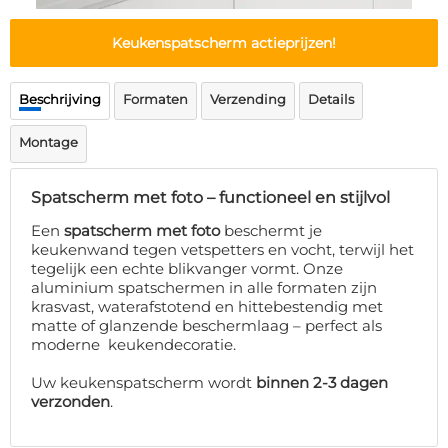
Deurmat
Over ons
Vloermat
Keukenspatscherm actieprijzen!
Levertijden
Skateboard deck
Inloggen
Beschrijving
Formaten
Verzending
Details
WhatsApp
Montage
Spatscherm met foto – functioneel en stijlvol
Een
spatscherm met foto
beschermt je
keukenwand tegen vetspetters en vocht, terwijl het
tegelijk een echte blikvanger vormt. Onze
aluminium spatschermen in alle formaten zijn
krasvast, waterafstotend en hittebestendig met
matte of glanzende beschermlaag – perfect als
moderne keukendecoratie.
Uw keukenspatscherm wordt
binnen 2-3 dagen
verzonden
.