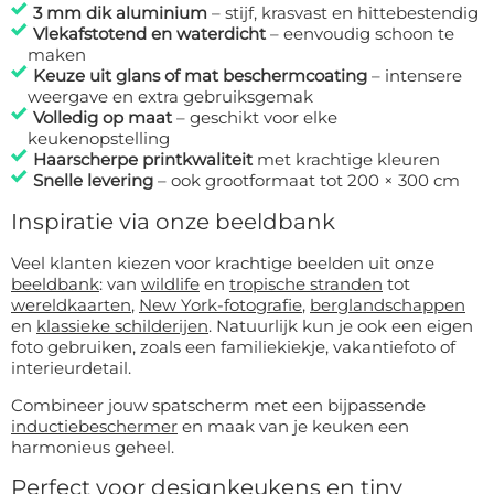
3 mm dik aluminium
– stijf, krasvast en hittebestendig
Vlekafstotend en waterdicht
– eenvoudig schoon te
maken
Keuze uit glans of mat beschermcoating
– intensere
weergave en extra gebruiksgemak
Volledig op maat
– geschikt voor elke
keukenopstelling
Haarscherpe printkwaliteit
met krachtige kleuren
Snelle levering
– ook grootformaat tot 200 × 300 cm
Inspiratie via onze beeldbank
Veel klanten kiezen voor krachtige beelden uit onze
beeldbank
: van
wildlife
en
tropische stranden
tot
wereldkaarten
,
New York-fotografie
,
berglandschappen
en
klassieke schilderijen
. Natuurlijk kun je ook een eigen
foto gebruiken, zoals een familiekiekje, vakantiefoto of
interieurdetail.
Combineer jouw spatscherm met een bijpassende
inductiebeschermer
en maak van je keuken een
harmonieus geheel.
Perfect voor designkeukens en tiny