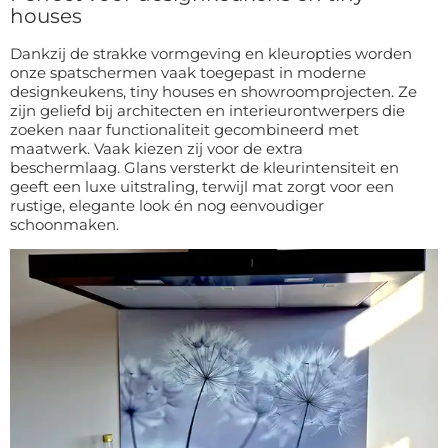
houses
Dankzij de strakke vormgeving en kleuropties worden
onze spatschermen vaak toegepast in moderne
designkeukens, tiny houses en showroomprojecten. Ze
zijn geliefd bij architecten en interieurontwerpers die
zoeken naar functionaliteit gecombineerd met
maatwerk. Vaak kiezen zij voor de extra
beschermlaag. Glans versterkt de kleurintensiteit en
geeft een luxe uitstraling, terwijl mat zorgt voor een
rustige, elegante look én nog eenvoudiger
schoonmaken.
10% KORTING OP JE
BESTELLING? 👀
Schrijf je in voor de VIP-club en blijf
op de hoogte van alle acties,
exclusieve deals & persoonlijke
kortingen.