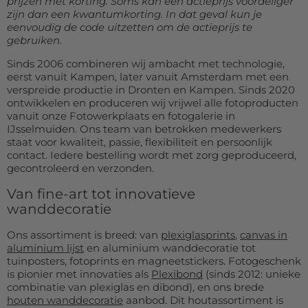
prijzen met korting. Soms kan een actieprijs voordeliger
zijn dan een kwantumkorting. In dat geval kun je
eenvoudig de code uitzetten om de actieprijs te
gebruiken.
Sinds 2006 combineren wij ambacht met technologie,
eerst vanuit Kampen, later vanuit Amsterdam met een
verspreide productie in Dronten en Kampen. Sinds 2020
ontwikkelen en produceren wij vrijwel alle fotoproducten
vanuit onze Fotowerkplaats en fotogalerie in
IJsselmuiden. Ons team van betrokken medewerkers
staat voor kwaliteit, passie, flexibiliteit en persoonlijk
contact. Iedere bestelling wordt met zorg geproduceerd,
gecontroleerd en verzonden.
Van fine-art tot innovatieve
wanddecoratie
Ons assortiment is breed: van
plexiglasprints
,
canvas in
aluminium lijst
en aluminium wanddecoratie tot
tuinposters, fotoprints en magneetstickers. Fotogeschenk
is pionier met innovaties als
Plexibond
(sinds 2012: unieke
combinatie van plexiglas en dibond), en ons brede
houten wanddecoratie
aanbod. Dit houtassortiment is