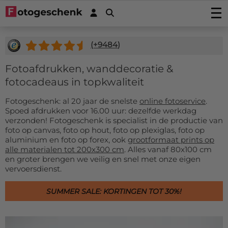
Foto's afdrukken
(+
9484
)
Foto afdrukken
Wanddecoratie
Fotovergroting
Foto op plexiglas
Foto op hout
Fotoafdrukken, wanddecoratie &
Fotoposters
Foto op aluminium
Foto op multiplex
fotocadeaus in topkwaliteit
Tuindecoratie
Fineart print
Foto op forex
Foto op vurenhout
Tuinposter
Fotocadeaus
Fotoboeken
Fotogeschenk: al 20 jaar de snelste
online fotoservice
.
Foto op canvas
Foto op steigerhout
Buiten canvas op frame
Spoed afdrukken voor 16.00 uur: dezelfde werkdag
Foto Acrylblok
Stickers
Foto in plexibond
Foto op houtblok
verzonden! Fotogeschenk is specialist in de productie van
Fotopuzzel
Fotosticker
foto op canvas, foto op hout, foto op plexiglas, foto op
Verlijmde foto's (Gallery Prints)
Actiedeals
Foto op ayoushout noestvrij
Fotomemory
aluminium en foto op forex, ook
grootformaat prints op
Foto verlijmd op aluminium
Autostickers-camperstickers
Stretch canvas
Foto Memory
Hardboard posters (nieuw!)
Service/Contact
alle materialen tot 200x300 cm
. Alles vanaf 80x100 cm
Foto verlijmd op dibond
Placemats
Deurstickers
Fotobehang op rol 50cm
Kinderpuzzel
en groter brengen we veilig en snel met onze eigen
Foto verlijmd achter plexiglas
Contact
Onderzetters
vervoersdienst.
Muurstickers
Fotobehang uit één stuk
Foto op koektrommel
Offertes
Inductie beschermer
Magneetstickers
Hexagon, cirkel, ovaal of hart
Foto sleutelhanger
Accessoires
SUMMER SALE: KORTINGEN TOT 30%!
Keukenspatscherm
Raamstickers
Fotopuzzel 1000
FAQ
Dartmat
Muurcirkels
Fotogeschenk PRO
Muismat
Beeldbank