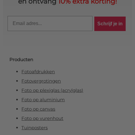
en ontvang
10% extra korting!
Email
Schrijf je in
Producten
Fotoafdrukken
Fotovergrotingen
Foto op plexiglas (acrylglas)
Foto op aluminium
Foto op canvas
Foto op vurenhout
Tuinposters