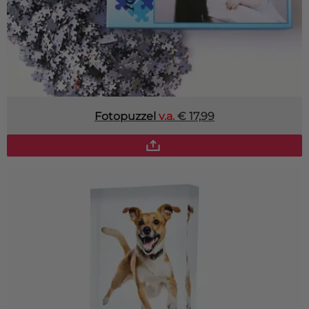
Fotopuzzel
v.a.
€ 17,99