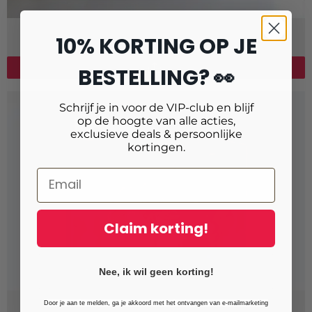
Fotobehang op rol 50cm
v.a.
€ 79,99
10% KORTING OP JE
BESTELLING? 👀
Schrijf je in voor de VIP-club en blijf
op de hoogte van alle acties,
exclusieve deals & persoonlijke
kortingen.
Claim korting!
Nee, ik wil geen korting!
Door je aan te melden, ga je akkoord met het ontvangen van e-mailmarketing
Stretch canvas
v.a.
€ 94,99