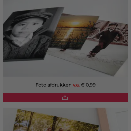
Deurmat
Over ons
Vloermat
Levertijden
Skateboard deck
Inloggen
WhatsApp
Foto afdrukken
v.a.
€ 0,99