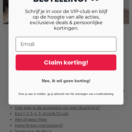
Schrijf je in voor de VIP-club en blijf
op de hoogte van alle acties,
exclusieve deals & persoonlijke
kortingen.
Dust to Dawn - foto's verlijmd op dibond
Puur Natuur...Tuinposters op je stenen muur
Foto op canvas bestellen? Zo kies je de perfecte zijkant
Gezellig Persoonlijk of Strak Professioneel
Gewoon of Gewaagd
Claim korting!
Ik wil een foto NEERZETTEN
Kiezen na een Fotoshoot
(Vreemde) Mensen aan je muur, of niet?
Nee, ik wil geen korting!
Saaie gangen? Doe er iets aan!
Verrassende wanddeco-thema's voor kantoor of werkplek
Door je aan te melden, ga je akkoord met het ontvangen van e-mailmarketing
Groot of nog GROTER
Inzoomen of Uitzoomen
Hoe wek je de suggestie van een doorkijkje?
Een 1, 2, 3, 4, 5, of zelfs 12-luik
Wel of geen filter
Help! Ik kan niet kiezen!!!
Series aan de Muur