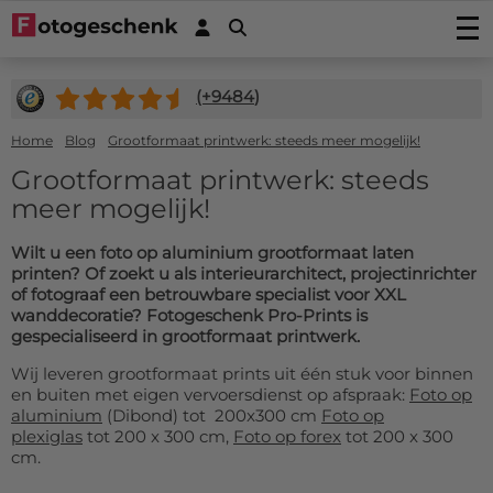
Foto's afdrukken
(+
9484
)
Foto afdrukken
Wanddecoratie
Fotovergroting
Foto op plexiglas
Foto op hout
Home
Blog
Grootformaat printwerk: steeds meer mogelijk!
Fotoposters
Foto op aluminium
Foto op multiplex
Grootformaat printwerk: steeds
Tuindecoratie
Fineart print
Foto op forex
Foto op vurenhout
meer mogelijk!
Tuinposter
Fotocadeaus
Fotoboeken
Foto op canvas
Foto op steigerhout
Buiten canvas op frame
Foto Acrylblok
Stickers
Wilt u een foto op aluminium grootformaat laten
Foto in plexibond
Foto op houtblok
Fotopuzzel
printen? Of zoekt u als interieurarchitect, projectinrichter
Fotosticker
Verlijmde foto's (Gallery Prints)
Actiedeals
Foto op ayoushout noestvrij
of fotograaf een betrouwbare specialist voor XXL
Fotomemory
Foto verlijmd op aluminium
Autostickers-camperstickers
Stretch canvas
Foto Memory
wanddecoratie? Fotogeschenk Pro-Prints is
Hardboard posters (nieuw!)
Service/Contact
Foto verlijmd op dibond
Placemats
gespecialiseerd in grootformaat printwerk.
Deurstickers
Fotobehang op rol 50cm
Kinderpuzzel
Foto verlijmd achter plexiglas
Contact
Onderzetters
Muurstickers
Fotobehang uit één stuk
Foto op koektrommel
Wij leveren grootformaat prints uit één stuk voor binnen
Offertes
Inductie beschermer
Magneetstickers
en buiten met eigen vervoersdienst op afspraak:
Foto op
Hexagon, cirkel, ovaal of hart
Foto sleutelhanger
Accessoires
aluminium
(Dibond) tot 200x300 cm
Foto op
Keukenspatscherm
Raamstickers
Fotopuzzel 1000
FAQ
plexiglas
tot 200 x 300 cm,
Foto op forex
tot 200 x 300
Dartmat
cm.
Muurcirkels
Fotogeschenk PRO
Muismat
Beeldbank