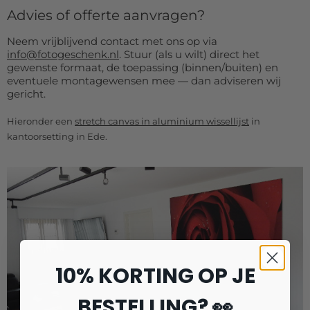
Advies of offerte aanvragen?
Neem vrijblijvend contact met ons op via
info@fotogeschenk.nl
. Stuur (als u wilt) direct het
gewenste formaat, de toepassing (binnen/buiten) en
eventuele montagewensen mee — dan adviseren wij
gericht.
Hieronder een
stretch canvas in aluminium wissellijst
in
kantoorsetting in Ede.
10% KORTING OP JE
BESTELLING? 👀