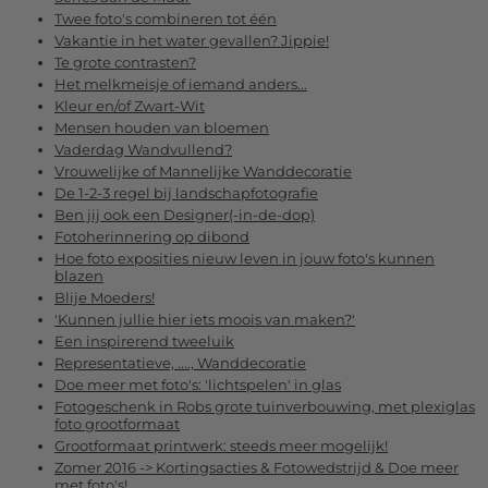
Twee foto's combineren tot één
Vakantie in het water gevallen? Jippie!
Te grote contrasten?
Het melkmeisje of iemand anders...
Kleur en/of Zwart-Wit
Mensen houden van bloemen
Vaderdag Wandvullend?
Vrouwelijke of Mannelijke Wanddecoratie
De 1-2-3 regel bij landschapfotografie
Ben jij ook een Designer(-in-de-dop)
Fotoherinnering op dibond
Hoe foto exposities nieuw leven in jouw foto's kunnen
blazen
Blije Moeders!
'Kunnen jullie hier iets moois van maken?'
Een inspirerend tweeluik
Representatieve, ...., Wanddecoratie
Doe meer met foto's: 'lichtspelen' in glas
Fotogeschenk in Robs grote tuinverbouwing, met plexiglas
foto grootformaat
Grootformaat printwerk: steeds meer mogelijk!
Zomer 2016 -> Kortingsacties & Fotowedstrijd & Doe meer
met foto's!