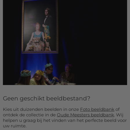
Geen geschikt beeldbestand?
Kies uit duizenden beelden in onze
Foto beeldbank
of
ontdek de collectie in de
Oude Meesters beeldbank
. Wij
helpen u graag bij het vinden van het perfecte beeld voor
uw ruimte.