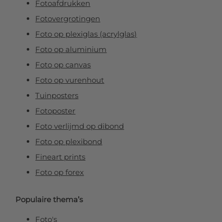
Fotoafdrukken
Fotovergrotingen
Foto op plexiglas (acrylglas)
Foto op aluminium
Foto op canvas
Foto op vurenhout
Tuinposters
Fotoposter
Foto verlijmd op dibond
Foto op plexibond
Fineart prints
Foto op forex
Populaire thema’s
Foto's