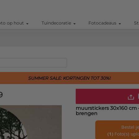
oto op hout
Tuindecoratie
Fotocadeaus
St
SUMMER SALE: KORTINGEN TOT 30%!
9
muurstickers 30x160 cm
brengen
Bestel j
(1)
Foto(s) upl