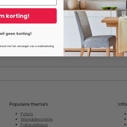
Een
muurstickers 30x160 
verzendkosten. Een stijlvo
m korting!
transformeren tot echte bli
wil geen korting!
kkoord met het ontvangen van e-mailmarketing
in voor onze nieuwsbrief en ontvang
10% ex
Populaire thema’s
Info
Foto's
Wanddecoratie
Fotocadeaus