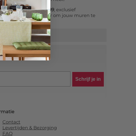
cm
bestel je al vanaf
55,99
, exclusief
lle en betaalbare manier om jouw muren te
kvangers.
tra korting!
Schrijf je in
rmatie
Contact
Levertijden & Bezorging
FAQ