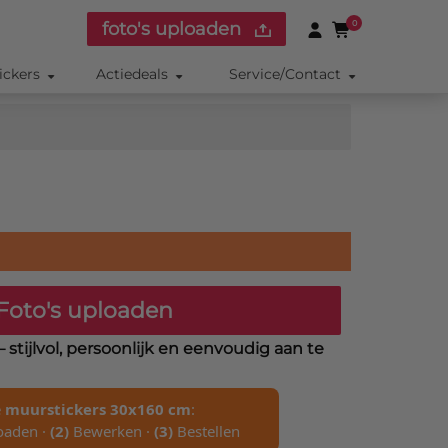
foto's uploaden
0
ickers
Actiedeals
Service/Contact
Foto's uploaden
– stijlvol, persoonlijk en eenvoudig aan te
e
muurstickers 30x160 cm
:
oaden ·
(2)
Bewerken ·
(3)
Bestellen