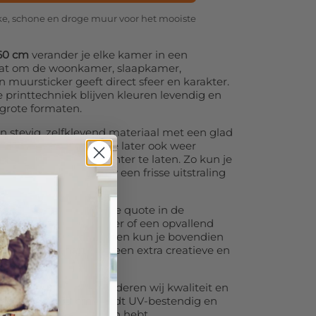
akke, schone en droge muur voor het mooiste
160 cm
verander je elke kamer in een
aat om de woonkamer, slaapkamer,
 muursticker geeft direct sfeer en karakter.
printtechniek blijven kleuren levendig en
j grote formaten.
n stevig, zelfklevend materiaal met een glad
nvoudig aan en kunt ze later ook weer
– zonder lijmresten achter te laten. Zo kun je
erieur telkens opnieuw een frisse uitstraling
eloos: een inspirerende quote in de
werp in de kinderkamer of een opvallend
. Bij vierkante formaten kun je bovendien
nd, ovaal of hart
voor een extra creatieve en
in fotoproducties garanderen wij kwaliteit en
ickers 30x160 cm
wordt UV-bestendig en
er jarenlang plezier van hebt.