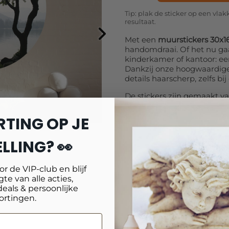
Tip: plak de sticker op een vl
resultaat.
Met een
muurstickers 30x
handomdraai. Of het nu g
kinderkamer of kantoor: een
Dankzij onze hoogwaardige 
details haarscherp, zelfs bi
De stickers zijn gemaakt va
oppervlak. Je brengt ze ee
verwijderen of verplaatsen 
RTING OP JE
eindeloos variëren en je int
geven.
LLING? 👀
De mogelijkheden zijn eind
werkkamer, een speels ont
oor de VIP-club en blijf
kunstwerk in de woonkamer
te van alle acties,
kiezen voor
vormen zoals ro
deals & persoonlijke
persoonlijke touch.
ortingen.
Met bijna 20 jaar ervaring 
duurzaamheid. Elke
muurst
kleurecht geprint, zodat je 