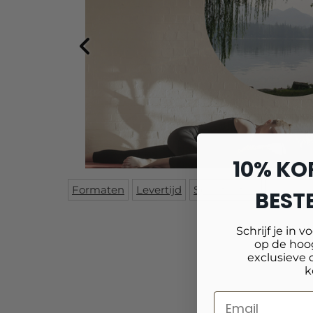
10% KO
Formaten
Levertijd
Specificaties
Reviews
BESTE
Schrijf je in v
op de hoog
exclusieve 
k