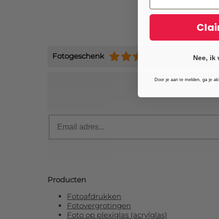
Clai
Fotogeschenk
(+9484)
Nee, ik 
Door je aan te melden, ga je a
Schrijf je 
Email
Producten
Fotoafdrukken
Fotovergrotingen
Foto op plexiglas (acrylglas)