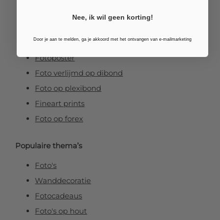
Foto op canvas
Nee, ik wil geen korting!
Foto op vurenhout
Door je aan te melden, ga je akkoord met het ontvangen van e-mailmarketing
Tuinposters
Fotoposter
Foto verlijmd op dibond
Foto op plexibond
Fineart prints
Foto op forex
Populaire thema’s
Foto's
Wanddecoratie
Fotocadeaus
Foto's op hout