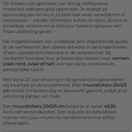
De stickers zijn gemaakt van stevig, zelfklevend
materiaal met een glad oppervlak. Je brengt ze
eenvoudig aan en kunt ze later ook weer verwijderen of
verplaatsen – zonder lijmresten achter te laten. Zo kun je
eindeloos variëren en je interieur telkens opnieuw een
frisse uitstraling geven.
De mogelijkheden zijn eindeloos: een inspirerende quote
in de werkkamer, een speels ontwerp in de kinderkamer
of een opvallend kunstwerk in de woonkamer. Bij
vierkante formaten kun je bovendien kiezen voor
vormen
zoals rond, ovaal of hart
voor een extra creatieve en
persoonlijke touch.
Met bijna 20 jaar ervaring in fotoproducties garanderen
wij kwaliteit en duurzaamheid. Elke
muurstickers 25x125
cm
wordt UV-bestendig en kleurecht geprint, zodat je er
jarenlang plezier van hebt.
Een
muurstickers 25x125 cm
bestel je al vanaf
43,99
,
exclusief verzendkosten. Een stijlvolle en betaalbare
manier om jouw muren te transformeren tot echte
blikvangers.