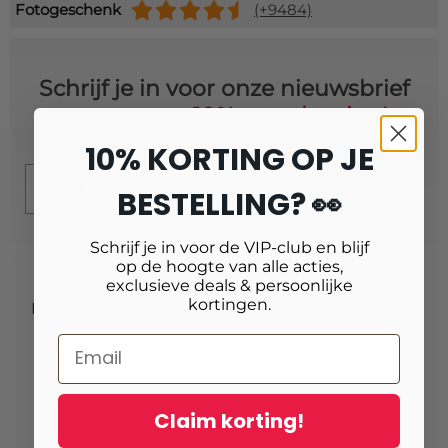
Fotogeschenk
(+9484)
Schrijf je in voor onze nieuwsbrief
en ontvang
10% extra korting!
10% KORTING OP JE
Email
Schrijf je in
BESTELLING? 👀
Schrijf je in voor de VIP-club en blijf
op de hoogte van alle acties,
exclusieve deals & persoonlijke
kortingen.
Producten
Fotoafdrukken
Fotovergrotingen
Foto op plexiglas (acrylglas)
Claim korting!
Foto op aluminium