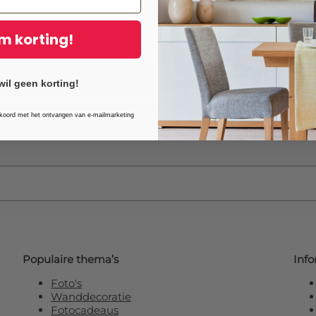
Een
muurstickers 20x25 c
verzendkosten. Een stijlvo
m korting!
transformeren tot echte bli
wil geen korting!
kkoord met het ontvangen van e-mailmarketing
in voor onze nieuwsbrief en ontvang
10% ex
Populaire thema’s
Info
Foto's
Wanddecoratie
Fotocadeaus