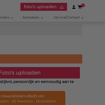
foto's uploaden
0
ickers
Actiedeals
Service/Contact
Foto's uploaden
stijlvol, persoonlijk en eenvoudig aan te
je
muurstickers 20x25 cm
:
oaden ·
(2)
Bewerken ·
(3)
Bestellen