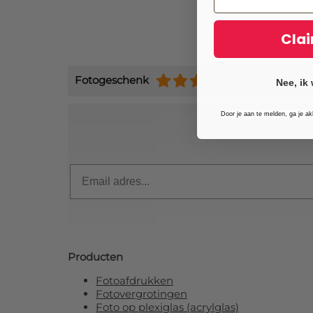
Clai
Fotogeschenk
(+9484)
Nee, ik 
Door je aan te melden, ga je a
Schrijf je 
Email
Producten
Fotoafdrukken
Fotovergrotingen
Foto op plexiglas (acrylglas)