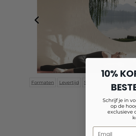
10% KO
Formaten
Levertijd
Specificaties
Reviews
BESTE
Schrijf je in v
op de hoog
exclusieve 
k