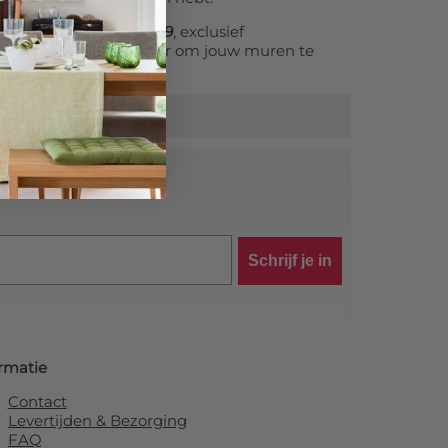
m
bestel je al vanaf
25,99
, exclusief
lle en betaalbare manier om jouw muren te
kvangers.
tra korting!
Schrijf je in
rmatie
Contact
Levertijden & Bezorging
FAQ