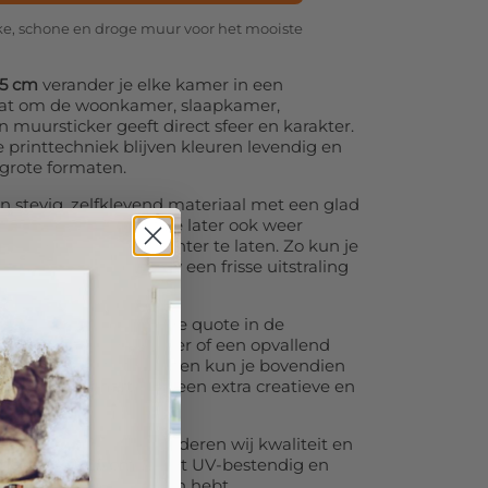
akke, schone en droge muur voor het mooiste
25 cm
verander je elke kamer in een
aat om de woonkamer, slaapkamer,
 muursticker geeft direct sfeer en karakter.
printtechniek blijven kleuren levendig en
j grote formaten.
n stevig, zelfklevend materiaal met een glad
nvoudig aan en kunt ze later ook weer
– zonder lijmresten achter te laten. Zo kun je
erieur telkens opnieuw een frisse uitstraling
eloos: een inspirerende quote in de
werp in de kinderkamer of een opvallend
. Bij vierkante formaten kun je bovendien
nd, ovaal of hart
voor een extra creatieve en
in fotoproducties garanderen wij kwaliteit en
ickers 20x25 cm
wordt UV-bestendig en
er jarenlang plezier van hebt.