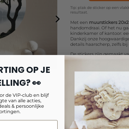
Tip: plak de sticker op een vl
resultaat.
Met een
muurstickers 20x
handomdraai. Of het nu g
kinderkamer of kantoor: een
Dankzij onze hoogwaardige 
details haarscherp, zelfs bi
De stickers zijn gemaakt va
oppervlak. Je brengt ze ee
verwijderen of verplaatsen 
RTING OP JE
eindeloos variëren en je int
geven.
LLING? 👀
De mogelijkheden zijn eind
werkkamer, een speels ont
oor de VIP-club en blijf
kunstwerk in de woonkamer
te van alle acties,
kiezen voor
vormen zoals ro
deals & persoonlijke
persoonlijke touch.
ortingen.
Met bijna 20 jaar ervaring 
duurzaamheid. Elke
muurst
kleurecht geprint, zodat je 