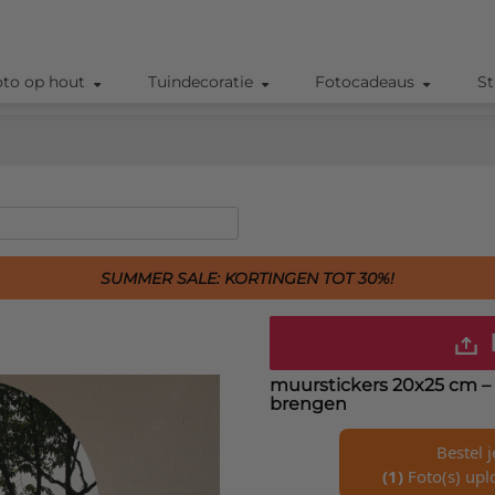
oto op hout
Tuindecoratie
Fotocadeaus
St
SUMMER SALE: KORTINGEN TOT 30%!
muurstickers 20x25 cm
– 
brengen
Bestel 
(1)
Foto(s) upl