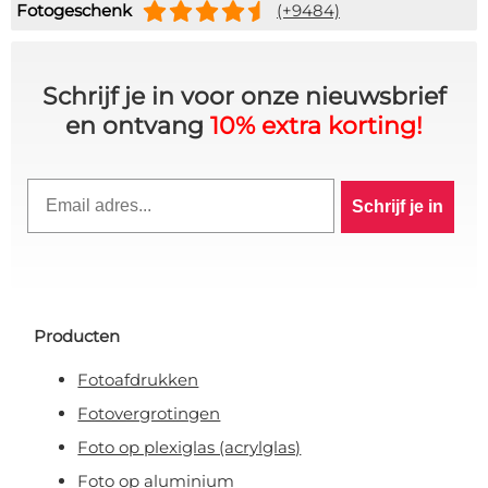
Fotogeschenk
(+9484)
Schrijf je in voor onze nieuwsbrief
en ontvang
10% extra korting!
10% KORTING OP JE
Email
Schrijf je in
BESTELLING? 👀
Schrijf je in voor de VIP-club en blijf
op de hoogte van alle acties,
exclusieve deals & persoonlijke
Producten
kortingen.
Fotoafdrukken
Fotovergrotingen
Foto op plexiglas (acrylglas)
Claim korting!
Foto op aluminium