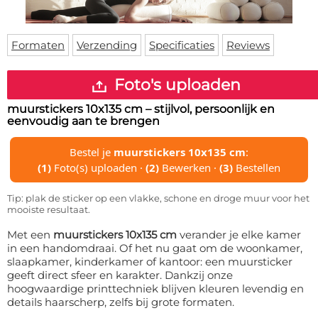
Deurmat
Over ons
Vloermat
Levertijden
Skateboard deck
Formaten
Verzending
Specificaties
Reviews
Inloggen
WhatsApp
Foto's uploaden
muurstickers 10x135 cm
– stijlvol, persoonlijk en
eenvoudig aan te brengen
Bestel je
muurstickers 10x135 cm
:
(1)
Foto(s) uploaden ·
(2)
Bewerken ·
(3)
Bestellen
Tip: plak de sticker op een vlakke, schone en droge muur voor het
mooiste resultaat.
Met een
muurstickers 10x135 cm
verander je elke kamer
in een handomdraai. Of het nu gaat om de woonkamer,
slaapkamer, kinderkamer of kantoor: een muursticker
geeft direct sfeer en karakter. Dankzij onze
hoogwaardige printtechniek blijven kleuren levendig en
details haarscherp, zelfs bij grote formaten.