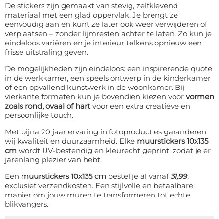
De stickers zijn gemaakt van stevig, zelfklevend
materiaal met een glad oppervlak. Je brengt ze
eenvoudig aan en kunt ze later ook weer verwijderen of
verplaatsen – zonder lijmresten achter te laten. Zo kun je
eindeloos variëren en je interieur telkens opnieuw een
frisse uitstraling geven.
De mogelijkheden zijn eindeloos: een inspirerende quote
in de werkkamer, een speels ontwerp in de kinderkamer
of een opvallend kunstwerk in de woonkamer. Bij
vierkante formaten kun je bovendien kiezen voor
vormen
zoals rond, ovaal of hart
voor een extra creatieve en
persoonlijke touch.
Met bijna 20 jaar ervaring in fotoproducties garanderen
wij kwaliteit en duurzaamheid. Elke
muurstickers 10x135
cm
wordt UV-bestendig en kleurecht geprint, zodat je er
jarenlang plezier van hebt.
Een
muurstickers 10x135 cm
bestel je al vanaf
31,99
,
exclusief verzendkosten. Een stijlvolle en betaalbare
manier om jouw muren te transformeren tot echte
blikvangers.