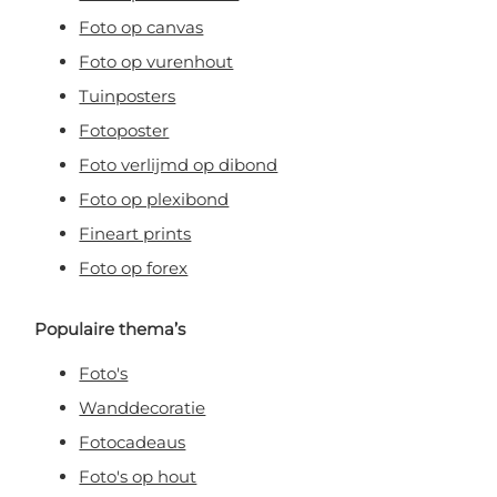
Foto op canvas
Nee, ik wil geen korting!
Foto op vurenhout
Tuinposters
Door je aan te melden, ga je akkoord met het ontvangen van e-mailmarketing
Fotoposter
Foto verlijmd op dibond
Foto op plexibond
Fineart prints
Foto op forex
Populaire thema’s
Foto's
Wanddecoratie
Fotocadeaus
Foto's op hout