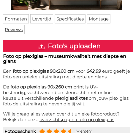
Deurmat
Over ons
Vloermat
Levertijden
Skateboard deck
Formaten
Levertijd
Specificaties
Montage
Inloggen
Reviews
WhatsApp
Foto's uploaden
Foto op plexiglas – museumkwaliteit met diepte en
glans
Een
foto op plexiglas 90x260 cm
voor
642,99
euro geeft je
foto een unieke uitstraling met diepte en glans.
De
foto op plexiglas 90x260 cm
print is UV-
bestendig, vochtwerend en kleurecht, met online
keuze uit verschillende
plexiglasdiktes
om jouw plexiglas
foto de uitstraling te geven die jij wilt.
Wil je graag alles weten over dit unieke fotoproduct?
Bekijk dan onze
overzichtspagina foto op plexiglas
.
Fotogeschenk
(+9484)