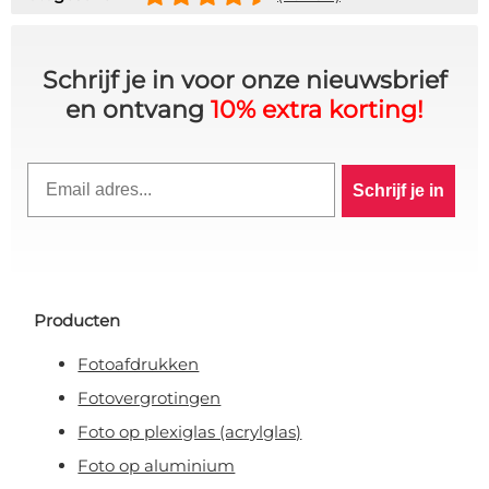
Schrijf je in voor onze nieuwsbrief
en ontvang
10% extra korting!
Email
Schrijf je in
Producten
Fotoafdrukken
Fotovergrotingen
10% KORTING OP JE
Foto op plexiglas (acrylglas)
Foto op aluminium