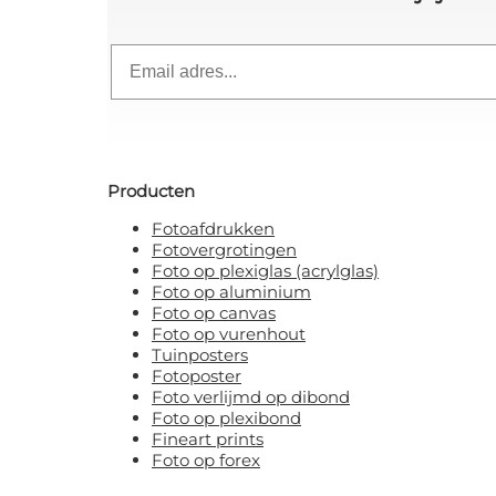
Email
Producten
Fotoafdrukken
Fotovergrotingen
Foto op plexiglas (acrylglas)
Foto op aluminium
Foto op canvas
Foto op vurenhout
Tuinposters
Fotoposter
Foto verlijmd op dibond
Foto op plexibond
Fineart prints
Foto op forex