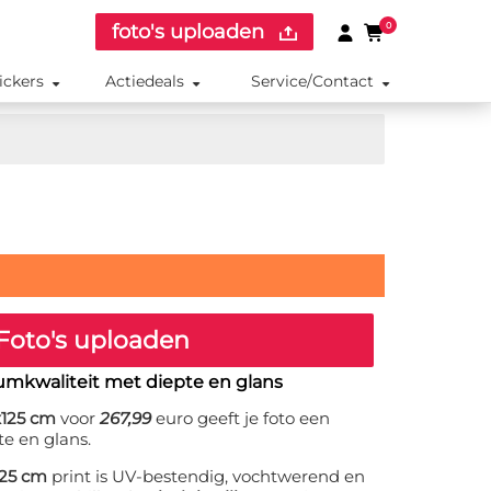
foto's uploaden
0
ickers
Actiedeals
Service/Contact
Foto's uploaden
umkwaliteit met diepte en glans
x125 cm
voor
267,99
euro geeft je foto een
te en glans.
125 cm
print is UV-bestendig, vochtwerend en