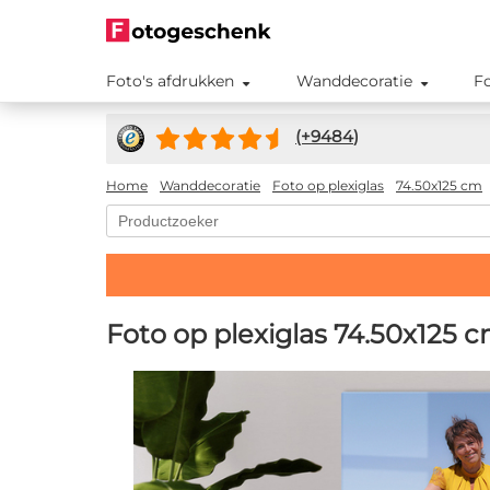
Foto's afdrukken
Wanddecoratie
F
(+
9484
)
Home
Wanddecoratie
Foto op plexiglas
74.50x125 cm
Foto op plexiglas 74.50x125 