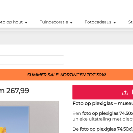
oto op hout
Tuindecoratie
Fotocadeaus
St
SUMMER SALE: KORTINGEN TOT 30%!
cm
267,99
Foto op plexiglas – muse
Een
foto op plexiglas 74.50
unieke uitstraling met diep
De
foto op plexiglas 74.50x