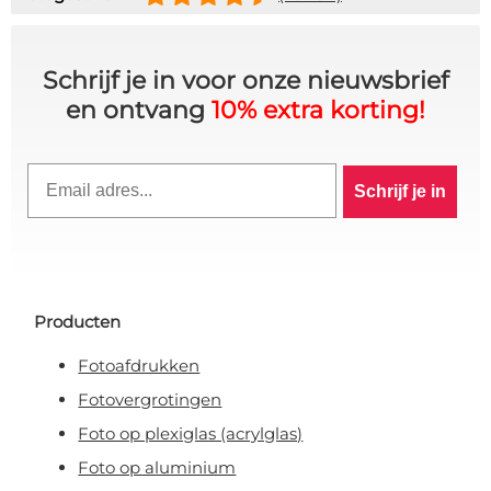
Schrijf je in voor onze nieuwsbrief
en ontvang
10% extra korting!
Email
Schrijf je in
Producten
Fotoafdrukken
Fotovergrotingen
10% KORTING OP JE
Foto op plexiglas (acrylglas)
Foto op aluminium