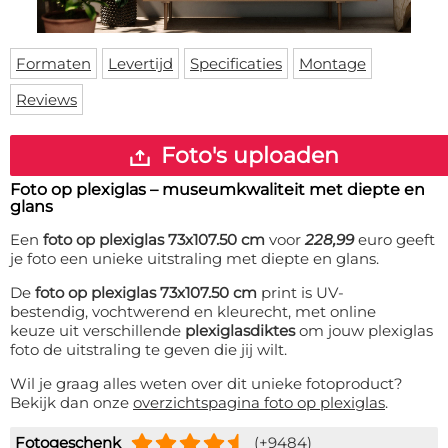
Deurmat
Over ons
Vloermat
Levertijden
Skateboard deck
Formaten
Levertijd
Specificaties
Montage
Inloggen
Reviews
WhatsApp
Foto's uploaden
Foto op plexiglas – museumkwaliteit met diepte en
glans
Een
foto op plexiglas 73x107.50 cm
voor
228,99
euro geeft
je foto een unieke uitstraling met diepte en glans.
De
foto op plexiglas 73x107.50 cm
print is UV-
bestendig, vochtwerend en kleurecht, met online
keuze uit verschillende
plexiglasdiktes
om jouw plexiglas
foto de uitstraling te geven die jij wilt.
Wil je graag alles weten over dit unieke fotoproduct?
Bekijk dan onze
overzichtspagina foto op plexiglas
.
Fotogeschenk
(+9484)