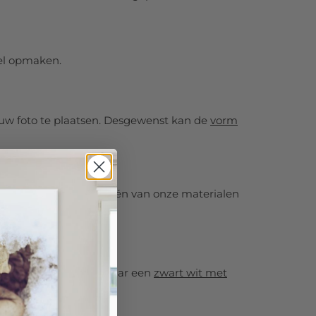
eel opmaken.
uw foto te plaatsen. Desgewenst kan de
vorm
ens deze als afdruk op één van onze materialen
 afbeelding omzetten naar een
zwart wit met