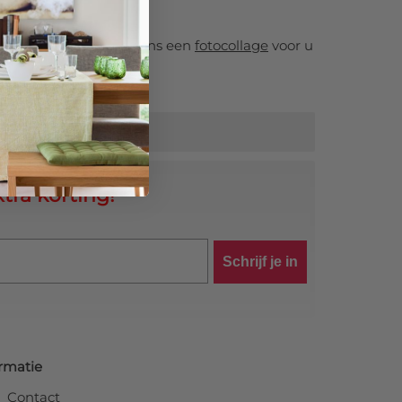
es dan ervoor om door ons een
fotocollage
voor u
tra korting!
Schrijf je in
rmatie
Contact