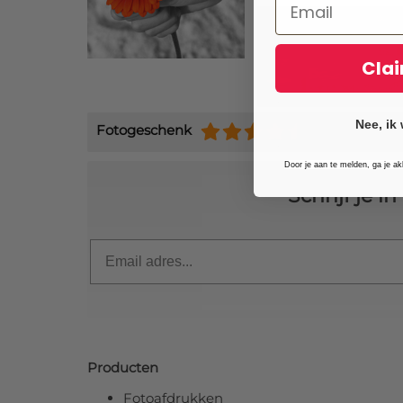
Clai
Nee, ik 
Fotogeschenk
(+9484)
Door je aan te melden, ga je a
Schrijf je 
Email
Producten
Fotoafdrukken