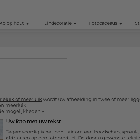
oto op hout
Tuindecoratie
Fotocadeaus
St
rieluik of meerluik
wordt uw afbeelding in twee of meer lig
en meerluik.
de mogelijkheden »
Uw foto met uw tekst
Tegenwoordig is het populair om een boodschap, spreuk,
afdrukken op een fotoproduct. De door u gewenste tekst w