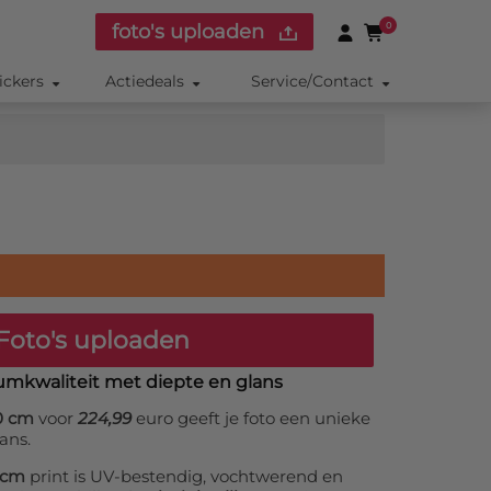
foto's uploaden
0
ickers
Actiedeals
Service/Contact
Foto's uploaden
umkwaliteit met diepte en glans
40 cm
voor
224,99
euro geeft je foto een unieke
ans.
0 cm
print is UV-bestendig, vochtwerend en