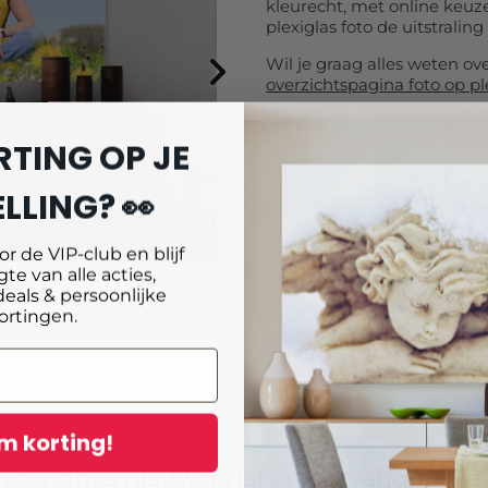
kleurecht, met online keuze
plexiglas foto de uitstraling 
Wil je graag alles weten ov
overzichtspagina foto op pl
RTING OP JE
LLING? 👀
oor de VIP-club en blijf
te van alle acties,
deals & persoonlijke
age
Reviews
ortingen.
m korting!
in voor onze nieuwsbrief en ontvang
10% ex