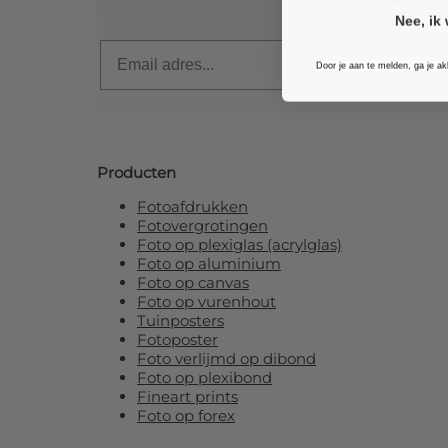
Nee, ik 
Email
Door je aan te melden, ga je a
Producten
Fotoafdrukken
Fotovergrotingen
Foto op plexiglas (acrylglas)
Foto op aluminium
Foto op canvas
Foto op vurenhout
Tuinposters
Fotoposter
Foto verlijmd op dibond
Foto op plexibond
Fineart prints
Foto op forex