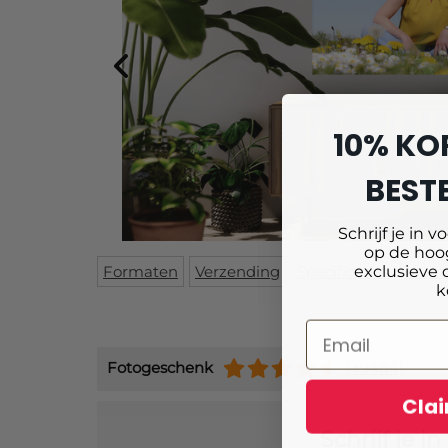
10% KO
BESTE
Schrijf je in v
op de hoog
exclusieve 
Formaten
Verzending
Specificaties
Mont
k
Fotogeschenk
(+9484)
Clai
Schrijf je 