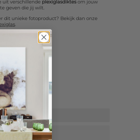
 uit verschillende
plexiglasdiktes
om jouw
te geven die jij wilt.
er dit unieke fotoproduct? Bekijk dan onze
exiglas
.
tra korting!