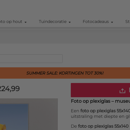
oto op hout
Tuindecoratie
Fotocadeaus
St
SUMMER SALE: KORTINGEN TOT 30%!
24,99
Foto op plexiglas – muse
Een
foto op plexiglas 55x1
uitstraling met diepte en gl
De
foto op plexiglas 55x14