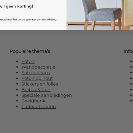
wil geen korting!
kkoord met het ontvangen van e-mailmarketing
Populaire thema’s
Info
Foto's
Wanddecoratie
Fotocadeaus
Foto's op hout
Stickers en folies
Buiten & tuin
Speciale aanbiedingen
Beeldbank
Cadeaubonnen