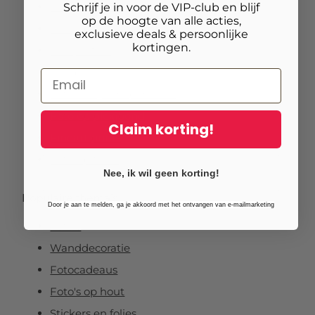
Foto op canvas
Schrijf je in voor de VIP-club en blijf
op de hoogte van alle acties,
Foto op vurenhout
exclusieve deals & persoonlijke
kortingen.
Tuinposters
Fotoposter
Foto verlijmd op dibond
Foto op plexibond
Claim korting!
Fineart prints
Foto op forex
Nee, ik wil geen korting!
Populaire thema’s
Door je aan te melden, ga je akkoord met het ontvangen van e-mailmarketing
Foto's
Wanddecoratie
Fotocadeaus
Foto's op hout
Stickers en folies