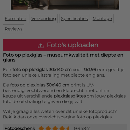
Deurmat
Over ons
Vloermat
Levertijden
Skateboard deck
Formaten
Verzending
Specificaties
Montage
Inloggen
Reviews
WhatsApp
Foto's uploaden
Foto op plexiglas – museumkwaliteit met diepte en
glans
Een
foto op plexiglas 30x140 cm
voor
130,99
euro geeft je
foto een unieke uitstraling met diepte en glans.
De
foto op plexiglas 30x140 cm
print is UV-
bestendig, vochtwerend en kleurecht, met online
keuze uit verschillende
plexiglasdiktes
om jouw plexiglas
foto de uitstraling te geven die jij wilt.
Wil je graag alles weten over dit unieke fotoproduct?
Bekijk dan onze
overzichtspagina foto op plexiglas
.
Fotogeschenk
(+9484)