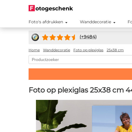
Foto's afdrukken
Wanddecoratie
F
(+
9484
)
Home
Wanddecoratie
Foto op plexiglas
25x38 cm
Foto op plexiglas 25x38 cm
4