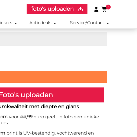
foto's uploaden
0
ickers
Actiedeals
Service/Contact
Foto's uploaden
umkwaliteit met diepte en glans
8 cm
voor
44,99
euro geeft je foto een unieke
ans.
 cm
print is UV-bestendig, vochtwerend en