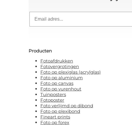
Email
Producten
Fotoafdrukken
Fotovergrotingen
Foto op plexiglas (acrylglas)
Foto op aluminium
Foto op canvas
Foto op vurenhout
Tuinposters
Fotoposter
Foto verlijmd op dibond
Foto op plexibond
Fineart prints
Foto op forex