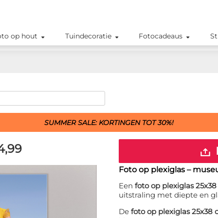
oto op hout
Tuindecoratie
Fotocadeaus
St
SUMMER SALE: KORTINGEN TOT 30%!
4,99
Foto op plexiglas – muse
Een
foto op plexiglas 25x3
uitstraling met diepte en gl
De
foto op plexiglas 25x38