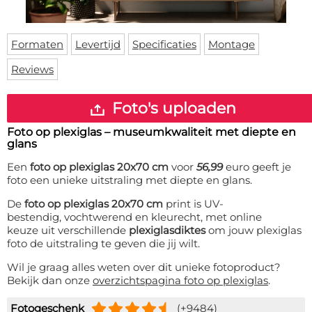
Deurmat
Over ons
Vloermat
Levertijden
Skateboard deck
Formaten
Levertijd
Specificaties
Montage
Inloggen
Reviews
WhatsApp
Foto's uploaden
Foto op plexiglas – museumkwaliteit met diepte en
glans
Een
foto op plexiglas 20x70 cm
voor
56,99
euro geeft je
foto een unieke uitstraling met diepte en glans.
De
foto op plexiglas 20x70 cm
print is UV-
bestendig, vochtwerend en kleurecht, met online
keuze uit verschillende
plexiglasdiktes
om jouw plexiglas
foto de uitstraling te geven die jij wilt.
Wil je graag alles weten over dit unieke fotoproduct?
Bekijk dan onze
overzichtspagina foto op plexiglas
.
Fotogeschenk
(+9484)