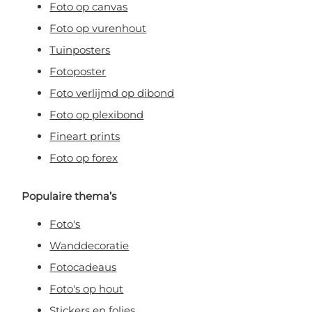
Foto op canvas
Foto op vurenhout
Tuinposters
Fotoposter
Foto verlijmd op dibond
Foto op plexibond
Fineart prints
Foto op forex
Populaire thema’s
Foto's
Wanddecoratie
Fotocadeaus
Foto's op hout
Stickers en folies