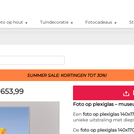
oto op hout
Tuindecoratie
Fotocadeaus
St
SUMMER SALE: KORTINGEN TOT 30%!
653,99
Foto op plexiglas – muse
Een
foto op plexiglas 140x
unieke uitstraling met diep
De
foto op plexiglas 140x1