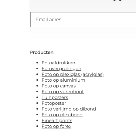
Email
Producten
Fotoafdrukken
Fotovergrotingen
Foto op plexiglas (acrylglas)
Foto op aluminium
Foto op canvas
Foto op vurenhout
Tuinposters
Fotoposter
Foto verlijmd op dibond
Foto op plexibond
Fineart prints
Foto op forex