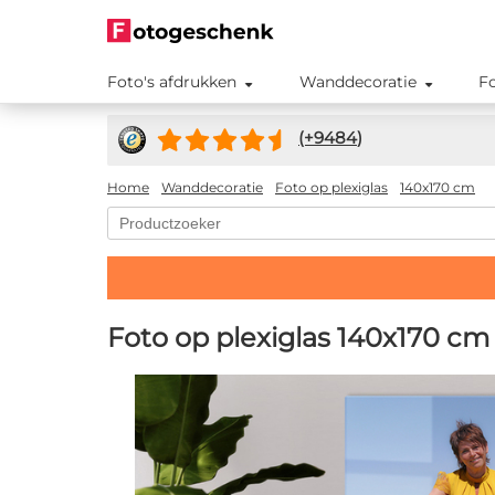
Foto's afdrukken
Wanddecoratie
F
(+
9484
)
Home
Wanddecoratie
Foto op plexiglas
140x170 cm
Foto op plexiglas 140x170 cm