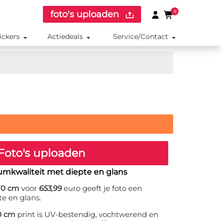
foto's uploaden
0
ickers
Actiedeals
Service/Contact
Foto's uploaden
umkwaliteit met diepte en glans
170 cm
voor
653,99
euro geeft je foto een
te en glans.
70 cm
print is UV-bestendig, vochtwerend en