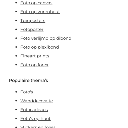
Foto op canvas
Schrijf je in voor de VIP-club en blijf
op de hoogte van alle acties,
Foto op vurenhout
exclusieve deals & persoonlijke
kortingen.
Tuinposters
Fotoposter
Foto verlijmd op dibond
Foto op plexibond
Claim korting!
Fineart prints
Foto op forex
Nee, ik wil geen korting!
Populaire thema’s
Door je aan te melden, ga je akkoord met het ontvangen van e-mailmarketing
Foto's
Wanddecoratie
Fotocadeaus
Foto's op hout
Stickers en folies