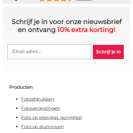
Schrijf je in voor onze nieuwsbrief
en ontvang
10% extra korting!
Email
Schrijf je in
Producten
Fotoafdrukken
10% KORTING OP JE
Fotovergrotingen
Foto op plexiglas (acrylglas)
BESTELLING? 👀
Foto op aluminium