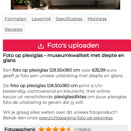
Deurmat
Over ons
Vloermat
Levertijden
Skateboard deck
Formaten
Levertijd
Specificaties
Montage
Inloggen
Reviews
WhatsApp
Foto's uploaden
Foto op plexiglas – museumkwaliteit met diepte en
glans
Een
foto op plexiglas 128.50x180 cm
voor
635,99
euro
geeft je foto een unieke uitstraling met diepte en glans.
De
foto op plexiglas 128.50x180 cm
print is UV-
bestendig, vochtwerend en kleurecht, met online
keuze uit verschillende
plexiglasdiktes
om jouw plexiglas
foto de uitstraling te geven die jij wilt.
Wil je graag alles weten over dit unieke fotoproduct?
Bekijk dan onze
overzichtspagina foto op plexiglas
.
Fotogeschenk
(+9484)