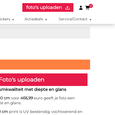
foto's uploaden
0
ickers
Actiedeals
Service/Contact
Foto's uploaden
umkwaliteit met diepte en glans
140 cm
voor
466,99
euro geeft je foto een
te en glans.
40 cm
print is UV-bestendig, vochtwerend en