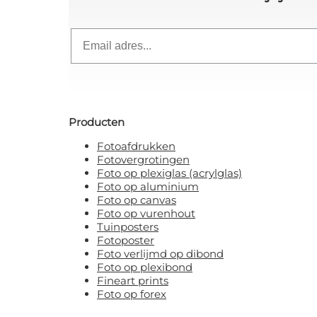
Email
Producten
Fotoafdrukken
Fotovergrotingen
Foto op plexiglas (acrylglas)
Foto op aluminium
Foto op canvas
Foto op vurenhout
Tuinposters
Fotoposter
Foto verlijmd op dibond
Foto op plexibond
Fineart prints
Foto op forex