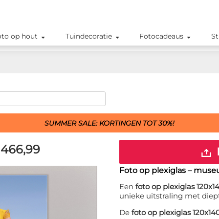
oto op hout
Tuindecoratie
Fotocadeaus
St
SUMMER SALE: KORTINGEN TOT 30%!
466,99
Foto op plexiglas – muse
Een
foto op plexiglas 120x
unieke uitstraling met diep
De
foto op plexiglas 120x1