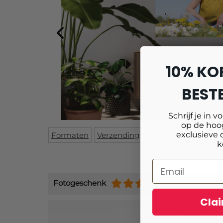
10% KO
BESTE
Schrijf je in v
op de hoog
exclusieve 
Formaten
Verzending
Specificaties
Mont
k
Fotogeschenk
(+9484)
Clai
Schrijf je 