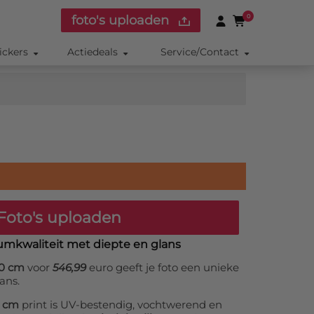
foto's uploaden
0
ickers
Actiedeals
Service/Contact
Foto's uploaden
umkwaliteit met diepte en glans
80 cm
voor
546,99
euro geeft je foto een unieke
ans.
0 cm
print is UV-bestendig, vochtwerend en