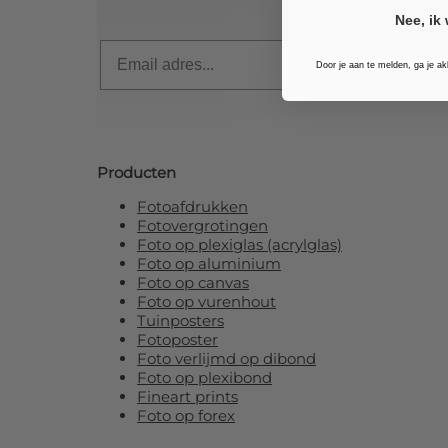
Nee, ik 
Email
Door je aan te melden, ga je a
Producten
Fotoafdrukken
Fotovergrotingen
Foto op plexiglas (acrylglas)
Foto op aluminium
Foto op canvas
Foto op vurenhout
Tuinposters
Fotoposter
Foto verlijmd op dibond
Foto op plexibond
Fineart prints
Foto op forex