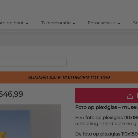
oto op hout
Tuindecoratie
Fotocadeaus
St
SUMMER SALE: KORTINGEN TOT 30%!
546,99
Foto op plexiglas – muse
Een
foto op plexiglas 110x1
uitstraling met diepte en gl
De
foto op plexiglas 110x18