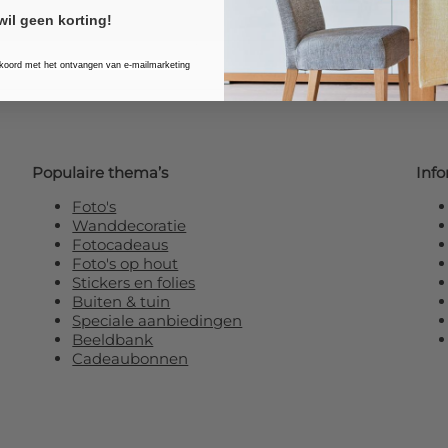
wil geen korting!
kkoord met het ontvangen van e-mailmarketing
Populaire thema’s
Info
Foto's
Wanddecoratie
Fotocadeaus
Foto's op hout
Stickers en folies
Buiten & tuin
Speciale aanbiedingen
Beeldbank
Cadeaubonnen