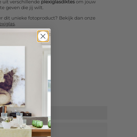
 uit verschillende
plexiglasdiktes
om jouw
te geven die jij wilt.
er dit unieke fotoproduct? Bekijk dan onze
exiglas
.
tra korting!