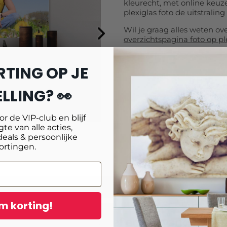
kleurecht, met online keuze
plexiglas foto de uitstraling 
Wil je graag alles weten ov
overzichtspagina foto op pl
RTING OP JE
LLING? 👀
oor de VIP-club en blijf
te van alle acties,
deals & persoonlijke
age
Reviews
ortingen.
m korting!
in voor onze nieuwsbrief en ontvang
10% ex