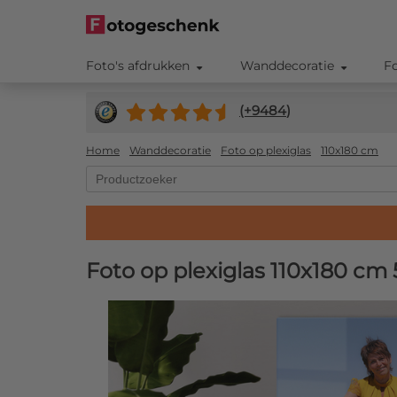
Foto's afdrukken
Wanddecoratie
F
(+
9484
)
Home
Wanddecoratie
Foto op plexiglas
110x180 cm
Foto op plexiglas 110x180 cm