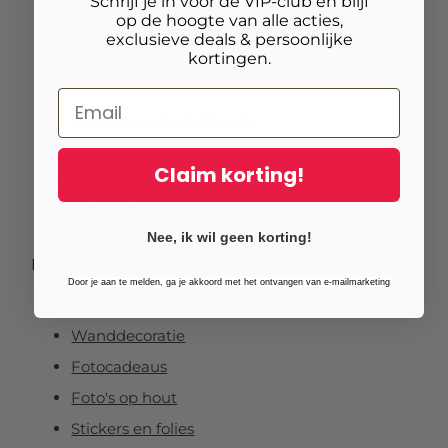
Schrijf je in voor de VIP-club en blijf
op de hoogte van alle acties,
Foto op vurenhout
exclusieve deals & persoonlijke
Tuinposters
kortingen.
Fotoposter
Foto verlijmd op dibond
Foto op plexibond
Claim korting!
Fineart prints
Foto op forex
Nee, ik wil geen korting!
Populaire thema’s
Door je aan te melden, ga je akkoord met het ontvangen van e-mailmarketing
Foto's
Wanddecoratie
Fotocadeaus
Foto's op hout
Stickers en folies