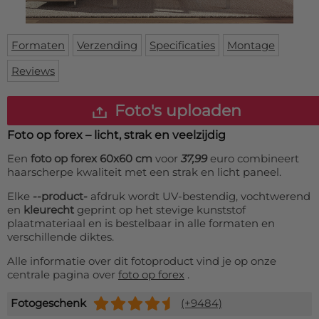
Deurmat
Over ons
Vloermat
Levertijden
Skateboard deck
Formaten
Verzending
Specificaties
Montage
Inloggen
Reviews
WhatsApp
Foto's uploaden
Foto op forex – licht, strak en veelzijdig
Een
foto op forex 60x60 cm
voor
37,99
euro combineert
haarscherpe kwaliteit met een strak en licht paneel.
Elke
--product-
afdruk wordt UV-bestendig, vochtwerend
en
kleurecht
geprint op het stevige kunststof
plaatmateriaal en is bestelbaar in alle formaten en
verschillende diktes.
Alle informatie over dit fotoproduct vind je op onze
centrale pagina over
foto op forex
.
Fotogeschenk
(+9484)