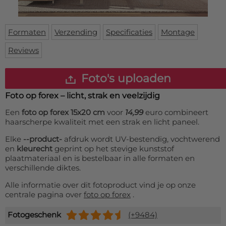
Deurmat
Over ons
Vloermat
Levertijden
Skateboard deck
Formaten
Verzending
Specificaties
Montage
Inloggen
Reviews
WhatsApp
Foto's uploaden
Foto op forex – licht, strak en veelzijdig
Een
foto op forex 15x20 cm
voor
14,99
euro combineert
haarscherpe kwaliteit met een strak en licht paneel.
Elke
--product-
afdruk wordt UV-bestendig, vochtwerend
en
kleurecht
geprint op het stevige kunststof
plaatmateriaal en is bestelbaar in alle formaten en
verschillende diktes.
Alle informatie over dit fotoproduct vind je op onze
centrale pagina over
foto op forex
.
Fotogeschenk
(+9484)