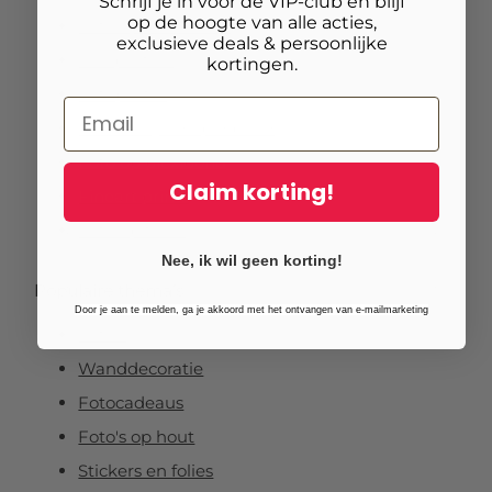
Schrijf je in voor de VIP-club en blijf
op de hoogte van alle acties,
Foto op vurenhout
exclusieve deals & persoonlijke
Tuinposters
kortingen.
Fotoposter
Foto verlijmd op dibond
Foto op plexibond
Claim korting!
Fineart prints
Foto op forex
Nee, ik wil geen korting!
Populaire thema’s
Door je aan te melden, ga je akkoord met het ontvangen van e-mailmarketing
Foto's
Wanddecoratie
Fotocadeaus
Foto's op hout
Stickers en folies