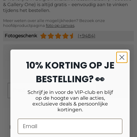
& Gallery One) is altijd gratis – eenvoudig aan te vinken
tijdens het bestellen.
Meer weten over alle mogelijkheden? Bezoek onze
hoofdproductpagina
foto op canvas
.
Fotogeschenk
(+9484)
Schrijf je in voor onze nieuwsbrief
10% KORTING OP JE
en ontvang
10% extra korting!
BESTELLING? 👀
Email
Schrijf je in
Schrijf je in voor de VIP-club en blijf
op de hoogte van alle acties,
exclusieve deals & persoonlijke
kortingen.
Producten