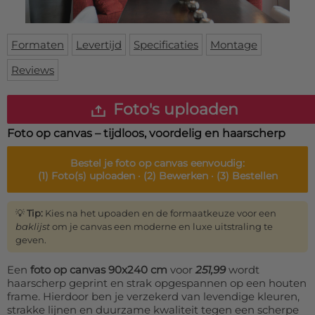
Deurmat
Over ons
Vloermat
Levertijden
Skateboard deck
Formaten
Levertijd
Specificaties
Montage
Inloggen
Reviews
WhatsApp
Foto's uploaden
Foto op canvas – tijdloos, voordelig en haarscherp
Bestel je
foto op canvas
eenvoudig:
(1)
Foto(s) uploaden ·
(2)
Bewerken ·
(3)
Bestellen
💡
Tip:
Kies na het upoaden en de formaatkeuze voor een
baklijst
om je canvas een moderne en luxe uitstraling te
geven.
Een
foto op canvas 90x240 cm
voor
251,99
wordt
haarscherp geprint en strak opgespannen op een houten
frame. Hierdoor ben je verzekerd van levendige kleuren,
strakke lijnen en duurzame kwaliteit tegen een scherpe