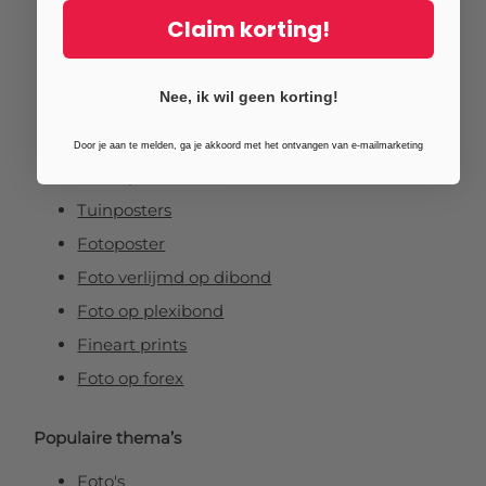
Fotoafdrukken
Claim korting!
Fotovergrotingen
Foto op plexiglas (acrylglas)
Nee, ik wil geen korting!
Foto op aluminium
Foto op canvas
Door je aan te melden, ga je akkoord met het ontvangen van e-mailmarketing
Foto op vurenhout
Tuinposters
Fotoposter
Foto verlijmd op dibond
Foto op plexibond
Fineart prints
Foto op forex
Populaire thema’s
Foto's