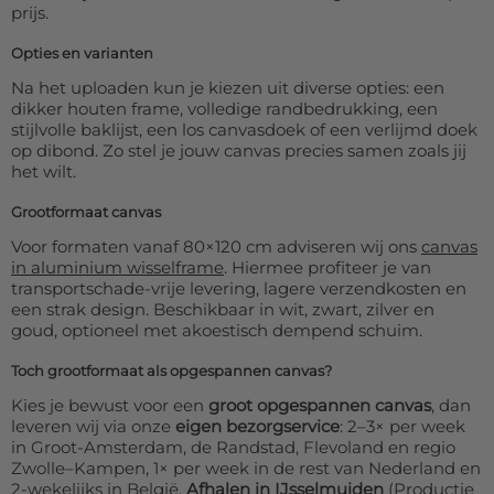
prijs.
Opties en varianten
Na het uploaden kun je kiezen uit diverse opties: een
dikker houten frame, volledige randbedrukking, een
stijlvolle baklijst, een los canvasdoek of een verlijmd doek
op dibond. Zo stel je jouw canvas precies samen zoals jij
het wilt.
Grootformaat canvas
Voor formaten vanaf 80×120 cm adviseren wij ons
canvas
in aluminium wisselframe
. Hiermee profiteer je van
transportschade-vrije levering, lagere verzendkosten en
een strak design. Beschikbaar in wit, zwart, zilver en
goud, optioneel met akoestisch dempend schuim.
Toch grootformaat als opgespannen canvas?
Kies je bewust voor een
groot opgespannen canvas
, dan
leveren wij via onze
eigen bezorgservice
: 2–3× per week
in Groot-Amsterdam, de Randstad, Flevoland en regio
Zwolle–Kampen, 1× per week in de rest van Nederland en
2-wekelijks in België.
Afhalen in IJsselmuiden
(Productie