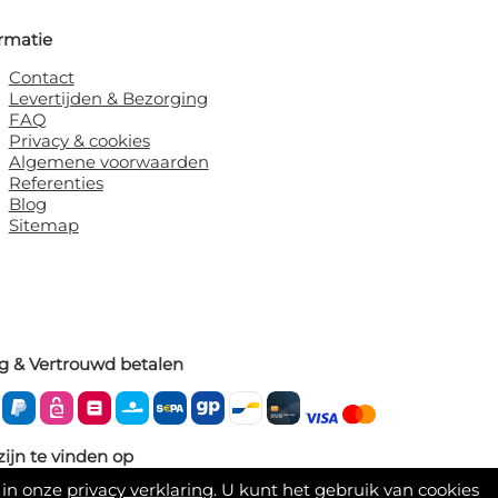
rmatie
Contact
Levertijden & Bezorging
FAQ
Privacy & cookies
Algemene voorwaarden
Referenties
Blog
Sitemap
ig & Vertrouwd betalen
zijn te vinden op
 in onze
privacy verklaring
. U kunt het gebruik van cookies