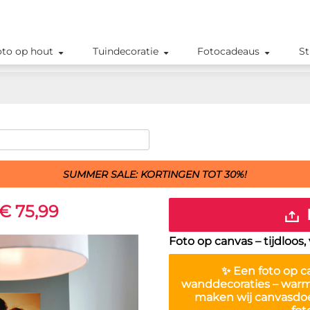
oto op hout
Tuindecoratie
Fotocadeaus
St
SUMMER SALE: KORTINGEN TOT 30%!
€ 75,99
Foto op canvas – tijdloos
✨ Een
foto op c
wanddecoraties – warm, 
maken wij canvasdoek