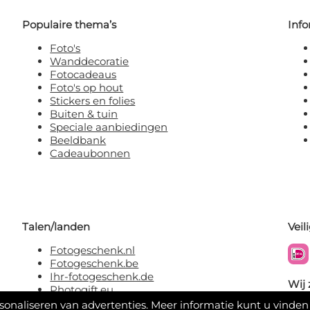
Populaire thema’s
Info
Foto's
Wanddecoratie
Fotocadeaus
Foto's op hout
Stickers en folies
Buiten & tuin
Speciale aanbiedingen
Beeldbank
Cadeaubonnen
Talen/landen
Veil
Fotogeschenk.nl
Fotogeschenk.be
Ihr-fotogeschenk.de
Wij 
Photogift.eu
rsonaliseren van advertenties. Meer informatie kunt u vinden