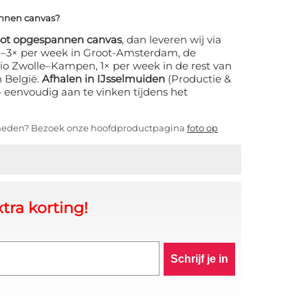
annen canvas?
oot opgespannen canvas
, dan leveren wij via
 2–3× per week in Groot-Amsterdam, de
io Zwolle–Kampen, 1× per week in de rest van
n België.
Afhalen in IJsselmuiden
(Productie &
s – eenvoudig aan te vinken tijdens het
kheden? Bezoek onze hoofdproductpagina
foto op
tra korting!
Schrijf je in