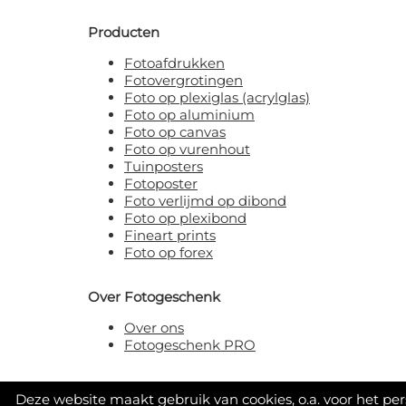
Producten
Fotoafdrukken
Fotovergrotingen
Foto op plexiglas (acrylglas)
Foto op aluminium
Foto op canvas
Foto op vurenhout
Tuinposters
Fotoposter
Foto verlijmd op dibond
Foto op plexibond
Fineart prints
Foto op forex
Over Fotogeschenk
Over ons
Fotogeschenk PRO
Deze website maakt gebruik van cookies, o.a. voor het pe