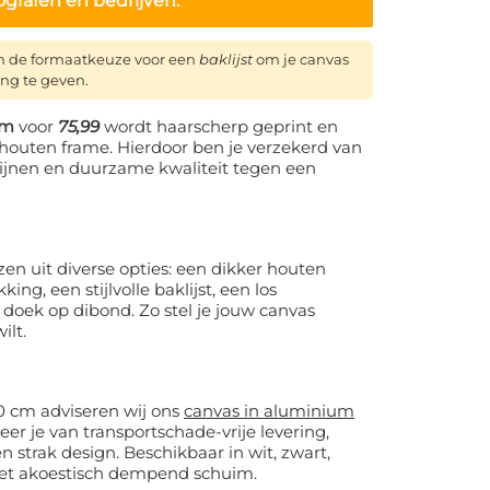
ografen en bedrijven.
n de formaatkeuze voor een
baklijst
om je canvas
ing te geven.
cm
voor
75,99
wordt haarscherp geprint en
houten frame. Hierdoor ben je verzekerd van
 lijnen en duurzame kwaliteit tegen een
en uit diverse opties: een dikker houten
ng, een stijlvolle baklijst, een los
 doek op dibond. Zo stel je jouw canvas
ilt.
0 cm adviseren wij ons
canvas in aluminium
eer je van transportschade-vrije levering,
 strak design. Beschikbaar in wit, zwart,
met akoestisch dempend schuim.