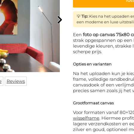
fot
💡
Tip:
Kies na het upoaden e
een moderne en luxe uitstral
Een
foto op canvas 75x80 
strak opgespannen op een 
levendige kleuren, strakke
scherpe prijs.
Opties en varianten
Na het uploaden kun je kiez
frame, volledige randbedrukki
e
Reviews
canvasdoek of een verlijmd
precies samen zoals jij het w
Grootformaat canvas
Voor formaten vanaf 80×12
wisselframe
. Hiermee profit
lagere verzendkosten en een
zilver en goud, optioneel 