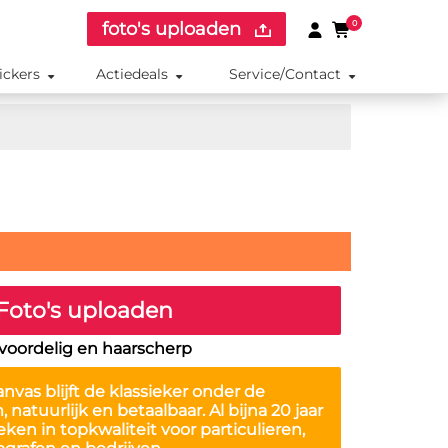
foto's uploaden
0
ickers
Actiedeals
Service/Contact
Foto's uploaden
, voordelig en haarscherp
anvas
blijft de klassieker onder de
natuurlijk en betaalbaar. Al bijna 20 jaar
en in topkwaliteit voor particulieren,