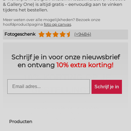
& Gallery One) is altijd gratis – eenvoudig aan te vinken
tijdens het bestellen.
Meer weten over alle mogelijkheden? Bezoek onze
hoofdproductpagina
foto op canvas
.
Fotogeschenk
(+9484)
Schrijf je in voor onze nieuwsbrief
10% KORTING OP JE
en ontvang
10% extra korting!
BESTELLING? 👀
Email
Schrijf je in
Schrijf je in voor de VIP-club en blijf
op de hoogte van alle acties,
exclusieve deals & persoonlijke
kortingen.
Producten