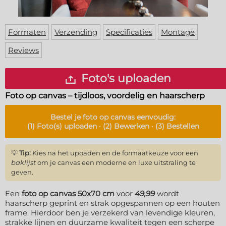
Deurmat
Over ons
Vloermat
Levertijden
Skateboard deck
Formaten
Verzending
Specificaties
Montage
Inloggen
Reviews
WhatsApp
Foto's uploaden
Foto op canvas – tijdloos, voordelig en haarscherp
Bestel je
foto op canvas
eenvoudig:
(1)
Foto(s) uploaden ·
(2)
Bewerken ·
(3)
Bestellen
💡
Tip:
Kies na het upoaden en de formaatkeuze voor een
baklijst
om je canvas een moderne en luxe uitstraling te
geven.
Een
foto op canvas 50x70 cm
voor
49,99
wordt
haarscherp geprint en strak opgespannen op een houten
frame. Hierdoor ben je verzekerd van levendige kleuren,
strakke lijnen en duurzame kwaliteit tegen een scherpe