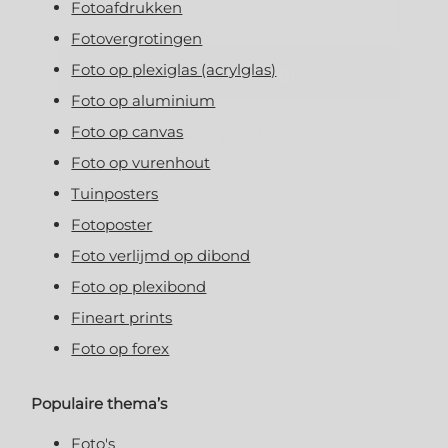
Fotoafdrukken
Claim korting!
Fotovergrotingen
Foto op plexiglas (acrylglas)
Nee, ik wil geen korting!
Foto op aluminium
Foto op canvas
Door je aan te melden, ga je akkoord met het ontvangen van e-mailmarketing
Foto op vurenhout
Tuinposters
Fotoposter
Foto verlijmd op dibond
Foto op plexibond
Fineart prints
Foto op forex
Populaire thema’s
Foto's