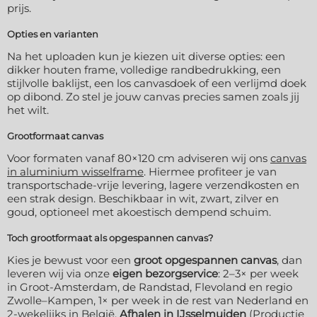
prijs.
Opties en varianten
Na het uploaden kun je kiezen uit diverse opties: een
dikker houten frame, volledige randbedrukking, een
stijlvolle baklijst, een los canvasdoek of een verlijmd doek
op dibond. Zo stel je jouw canvas precies samen zoals jij
het wilt.
Grootformaat canvas
Voor formaten vanaf 80×120 cm adviseren wij ons
canvas
in aluminium wisselframe
. Hiermee profiteer je van
transportschade-vrije levering, lagere verzendkosten en
een strak design. Beschikbaar in wit, zwart, zilver en
goud, optioneel met akoestisch dempend schuim.
Toch grootformaat als opgespannen canvas?
Kies je bewust voor een
groot opgespannen canvas
, dan
leveren wij via onze
eigen bezorgservice
: 2–3× per week
in Groot-Amsterdam, de Randstad, Flevoland en regio
Zwolle–Kampen, 1× per week in de rest van Nederland en
2-wekelijks in België.
Afhalen in IJsselmuiden
(Productie