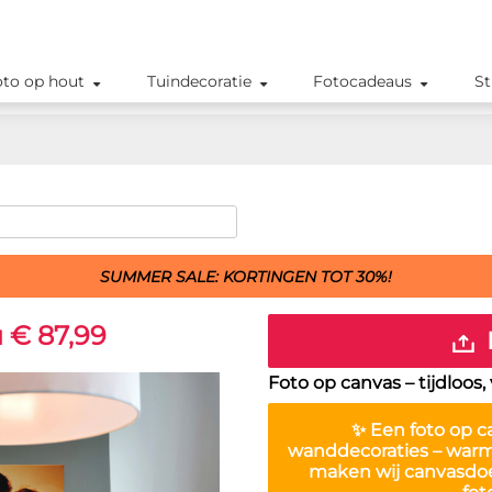
oto op hout
Tuindecoratie
Fotocadeaus
St
SUMMER SALE: KORTINGEN TOT 30%!
 € 87,99
Foto op canvas – tijdloos
✨ Een
foto op c
wanddecoraties – warm, 
maken wij canvasdoek