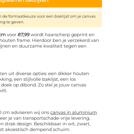
ografen en bedrijven.
n de formaatkeuze voor een
baklijst
om je canvas
ing te geven.
 cm
voor
87,99
wordt haarscherp geprint en
houten frame. Hierdoor ben je verzekerd van
 lijnen en duurzame kwaliteit tegen een
en uit diverse opties: een dikker houten
ng, een stijlvolle baklijst, een los
 doek op dibond. Zo stel je jouw canvas
ilt.
0 cm adviseren wij ons
canvas in aluminium
eer je van transportschade-vrije levering,
 strak design. Beschikbaar in wit, zwart,
met akoestisch dempend schuim.