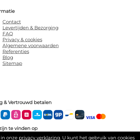
rmatie
Contact
Levertijden & Bezorging
FAQ
Privacy & cookies
Algemene voorwaarden
Referenties
Blog
Sitemap
ig & Vertrouwd betalen
zijn te vinden op
 in onze
privacy verklaring
. U kunt het gebruik van cookies