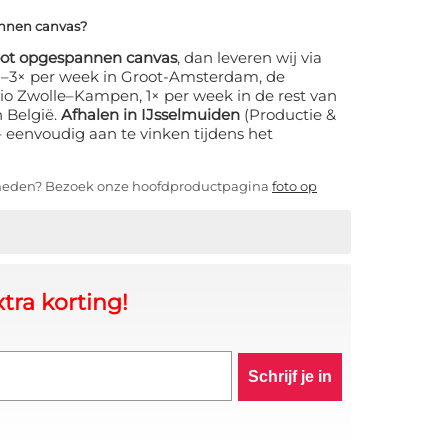
annen canvas?
oot opgespannen canvas
, dan leveren wij via
 2–3× per week in Groot-Amsterdam, de
io Zwolle–Kampen, 1× per week in de rest van
n België.
Afhalen in IJsselmuiden
(Productie &
s – eenvoudig aan te vinken tijdens het
kheden? Bezoek onze hoofdproductpagina
foto op
tra korting!
Schrijf je in