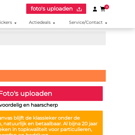
foto's uploaden
0
ickers
Actiedeals
Service/Contact
Foto's uploaden
, voordelig en haarscherp
anvas
blijft de klassieker onder de
natuurlijk en betaalbaar. Al bijna 20 jaar
en in topkwaliteit voor particulieren,