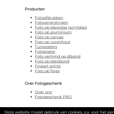
Producten
Fotoafdrukken
Fotovergrotingen
Foto op plexiglas (acrylglas)
Foto op aluminium
Foto op canvas
Foto op vurenhout
Tuinposters
Fotoposter
Foto verlijmd op dibond
Foto op plexibond
Fineart prints
Foto op forex
Over Fotogeschenk
Over ons
Fotogeschenk PRO
Deze website maakt gebruik van cookies, o.a. voor het pe