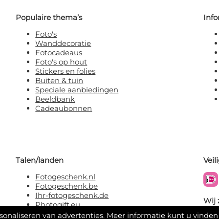
Populaire thema’s
Info
Foto's
Wanddecoratie
Fotocadeaus
Foto's op hout
Stickers en folies
Buiten & tuin
Speciale aanbiedingen
Beeldbank
Cadeaubonnen
Talen/landen
Veil
Fotogeschenk.nl
Fotogeschenk.be
Ihr-fotogeschenk.de
Wij 
Photogift.eu
rsonaliseren van advertenties. Meer informatie kunt u vinden