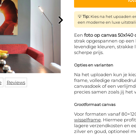
fot
💡
Tip:
Kies na het upoaden e
een moderne en luxe uitstral
Een
foto op canvas 50x140
strak opgespannen op een 
levendige kleuren, strakke
scherpe prijs.
Opties en varianten
Na het uploaden kun je kiez
frame, volledige randbedrukki
e
Reviews
canvasdoek of een verlijmd
precies samen zoals jij het w
Grootformaat canvas
Voor formaten vanaf 80×12
wisselframe
. Hiermee profit
lagere verzendkosten en een
zilver en goud, optioneel 