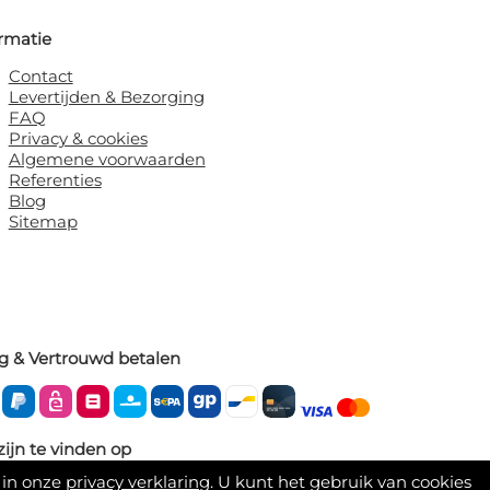
rmatie
Contact
Levertijden & Bezorging
FAQ
Privacy & cookies
Algemene voorwaarden
Referenties
Blog
Sitemap
ig & Vertrouwd betalen
zijn te vinden op
 in onze
privacy verklaring
. U kunt het gebruik van cookies