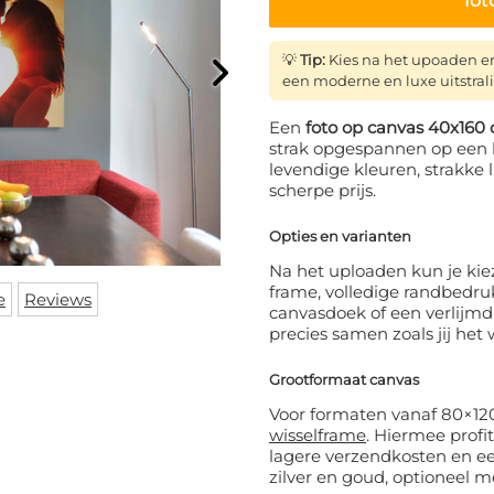
fot
💡
Tip:
Kies na het upoaden e
een moderne en luxe uitstral
Een
foto op canvas 40x160
strak opgespannen op een 
levendige kleuren, strakke
scherpe prijs.
Opties en varianten
Na het uploaden kun je kiez
frame, volledige randbedrukki
e
Reviews
canvasdoek of een verlijmd
precies samen zoals jij het w
Grootformaat canvas
Voor formaten vanaf 80×12
wisselframe
. Hiermee profit
lagere verzendkosten en een
zilver en goud, optioneel 