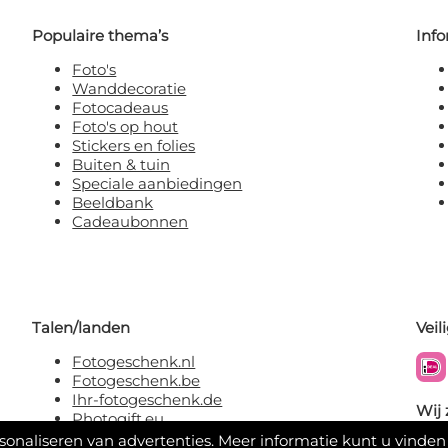
Populaire thema’s
Info
Foto's
Wanddecoratie
Fotocadeaus
Foto's op hout
Stickers en folies
Buiten & tuin
Speciale aanbiedingen
Beeldbank
Cadeaubonnen
Talen/landen
Veil
Fotogeschenk.nl
Fotogeschenk.be
Ihr-fotogeschenk.de
Wij 
Photogift.eu
rsonaliseren van advertenties. Meer informatie kunt u vinden