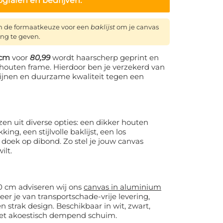
ografen en bedrijven.
n de formaatkeuze voor een
baklijst
om je canvas
ing te geven.
 cm
voor
80,99
wordt haarscherp geprint en
houten frame. Hierdoor ben je verzekerd van
 lijnen en duurzame kwaliteit tegen een
en uit diverse opties: een dikker houten
ng, een stijlvolle baklijst, een los
 doek op dibond. Zo stel je jouw canvas
ilt.
0 cm adviseren wij ons
canvas in aluminium
eer je van transportschade-vrije levering,
 strak design. Beschikbaar in wit, zwart,
met akoestisch dempend schuim.