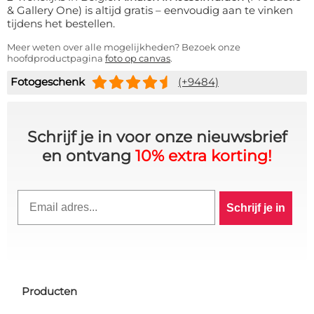
& Gallery One) is altijd gratis – eenvoudig aan te vinken
tijdens het bestellen.
Meer weten over alle mogelijkheden? Bezoek onze
hoofdproductpagina
foto op canvas
.
Fotogeschenk
(+9484)
Schrijf je in voor onze nieuwsbrief
10% KORTING OP JE
en ontvang
10% extra korting!
BESTELLING? 👀
Email
Schrijf je in
Schrijf je in voor de VIP-club en blijf
op de hoogte van alle acties,
exclusieve deals & persoonlijke
kortingen.
Producten