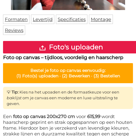
Deurmat
Over ons
Vloermat
Levertijden
Skateboard deck
Formaten
Levertijd
Specificaties
Montage
Inloggen
Reviews
WhatsApp
Foto's uploaden
Foto op canvas – tijdloos, voordelig en haarscherp
Bestel je
foto op canvas
eenvoudig:
(1)
Foto(s) uploaden ·
(2)
Bewerken ·
(3)
Bestellen
💡
Tip:
Kies na het upoaden en de formaatkeuze voor een
baklijst
om je canvas een moderne en luxe uitstraling te
geven.
Een
foto op canvas 200x270 cm
voor
615,99
wordt
haarscherp geprint en strak opgespannen op een houten
frame. Hierdoor ben je verzekerd van levendige kleuren,
strakke lijnen en duurzame kwaliteit tegen een scherpe