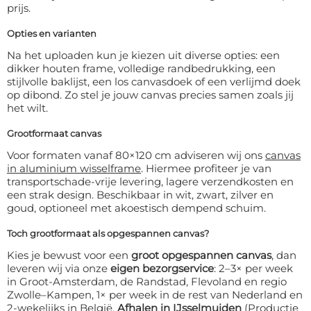
prijs.
Opties en varianten
Na het uploaden kun je kiezen uit diverse opties: een
dikker houten frame, volledige randbedrukking, een
stijlvolle baklijst, een los canvasdoek of een verlijmd doek
op dibond. Zo stel je jouw canvas precies samen zoals jij
het wilt.
Grootformaat canvas
Voor formaten vanaf 80×120 cm adviseren wij ons
canvas
in aluminium wisselframe
. Hiermee profiteer je van
transportschade-vrije levering, lagere verzendkosten en
een strak design. Beschikbaar in wit, zwart, zilver en
goud, optioneel met akoestisch dempend schuim.
Toch grootformaat als opgespannen canvas?
Kies je bewust voor een
groot opgespannen canvas
, dan
leveren wij via onze
eigen bezorgservice
: 2–3× per week
in Groot-Amsterdam, de Randstad, Flevoland en regio
Zwolle–Kampen, 1× per week in de rest van Nederland en
2-wekelijks in België.
Afhalen in IJsselmuiden
(Productie