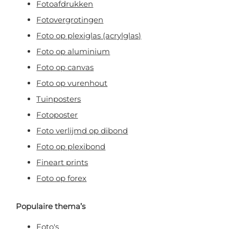
Fotoafdrukken
Claim korting!
Fotovergrotingen
Foto op plexiglas (acrylglas)
Nee, ik wil geen korting!
Foto op aluminium
Foto op canvas
Door je aan te melden, ga je akkoord met het ontvangen van e-mailmarketing
Foto op vurenhout
Tuinposters
Fotoposter
Foto verlijmd op dibond
Foto op plexibond
Fineart prints
Foto op forex
Populaire thema’s
Foto's