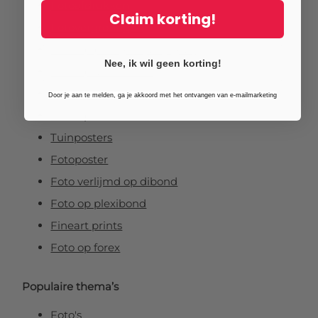
Fotoafdrukken
Claim korting!
Fotovergrotingen
Foto op plexiglas (acrylglas)
Nee, ik wil geen korting!
Foto op aluminium
Foto op canvas
Door je aan te melden, ga je akkoord met het ontvangen van e-mailmarketing
Foto op vurenhout
Tuinposters
Fotoposter
Foto verlijmd op dibond
Foto op plexibond
Fineart prints
Foto op forex
Populaire thema’s
Foto's