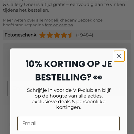
& Gallery One) is altijd gratis – eenvoudig aan te vinken
tijdens het bestellen.
Meer weten over alle mogelijkheden? Bezoek onze
hoofdproductpagina
foto op canvas
.
Fotogeschenk
(+9484)
Schrijf je in voor onze nieuwsbrief
10% KORTING OP JE
en ontvang
10% extra korting!
BESTELLING? 👀
Email
Schrijf je in
Schrijf je in voor de VIP-club en blijf
op de hoogte van alle acties,
exclusieve deals & persoonlijke
kortingen.
Producten