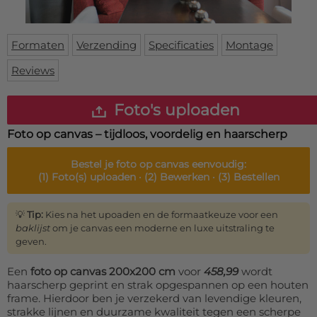
Deurmat
Over ons
Vloermat
Levertijden
Skateboard deck
Formaten
Verzending
Specificaties
Montage
Inloggen
Reviews
WhatsApp
Foto's uploaden
Foto op canvas – tijdloos, voordelig en haarscherp
Bestel je
foto op canvas
eenvoudig:
(1)
Foto(s) uploaden ·
(2)
Bewerken ·
(3)
Bestellen
💡
Tip:
Kies na het upoaden en de formaatkeuze voor een
baklijst
om je canvas een moderne en luxe uitstraling te
geven.
Een
foto op canvas 200x200 cm
voor
458,99
wordt
haarscherp geprint en strak opgespannen op een houten
frame. Hierdoor ben je verzekerd van levendige kleuren,
strakke lijnen en duurzame kwaliteit tegen een scherpe