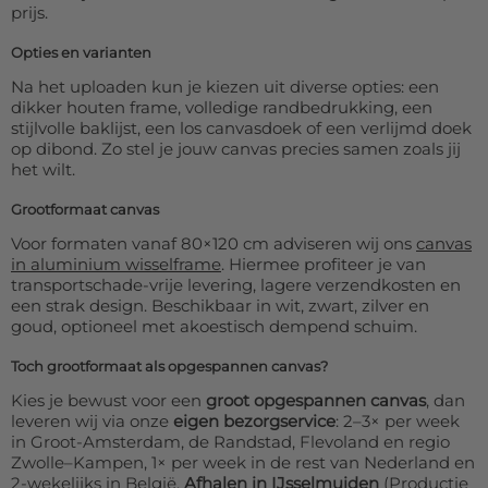
prijs.
Opties en varianten
Na het uploaden kun je kiezen uit diverse opties: een
dikker houten frame, volledige randbedrukking, een
stijlvolle baklijst, een los canvasdoek of een verlijmd doek
op dibond. Zo stel je jouw canvas precies samen zoals jij
het wilt.
Grootformaat canvas
Voor formaten vanaf 80×120 cm adviseren wij ons
canvas
in aluminium wisselframe
. Hiermee profiteer je van
transportschade-vrije levering, lagere verzendkosten en
een strak design. Beschikbaar in wit, zwart, zilver en
goud, optioneel met akoestisch dempend schuim.
Toch grootformaat als opgespannen canvas?
Kies je bewust voor een
groot opgespannen canvas
, dan
leveren wij via onze
eigen bezorgservice
: 2–3× per week
in Groot-Amsterdam, de Randstad, Flevoland en regio
Zwolle–Kampen, 1× per week in de rest van Nederland en
2-wekelijks in België.
Afhalen in IJsselmuiden
(Productie