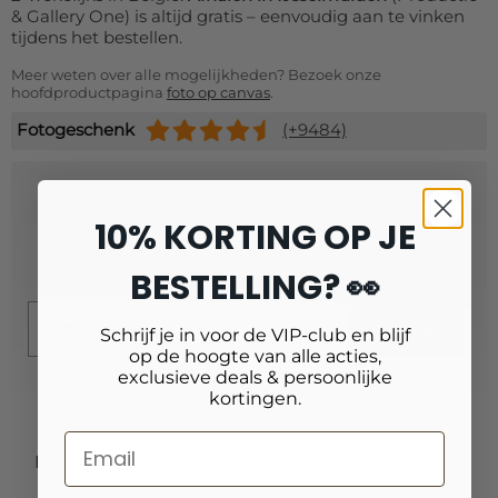
& Gallery One) is altijd gratis – eenvoudig aan te vinken
tijdens het bestellen.
Meer weten over alle mogelijkheden? Bezoek onze
hoofdproductpagina
foto op canvas
.
Fotogeschenk
(+9484)
Schrijf je in voor onze nieuwsbrief
10% KORTING OP JE
en ontvang
10% extra korting!
BESTELLING? 👀
Email
Schrijf je in
Schrijf je in voor de VIP-club en blijf
op de hoogte van alle acties,
exclusieve deals & persoonlijke
kortingen.
Producten