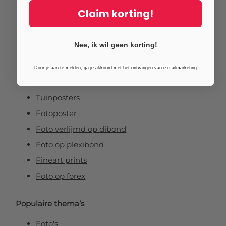
Fotoafdrukken
Claim korting!
Fotovergrotingen
Foto op plexiglas (acrylglas)
Nee, ik wil geen korting!
Foto op aluminium
Foto op canvas
Door je aan te melden, ga je akkoord met het ontvangen van e-mailmarketing
Foto op vurenhout
Tuinposters
Fotoposter
Foto verlijmd op dibond
Foto op plexibond
Fineart prints
Foto op forex
Populaire thema’s
Foto's