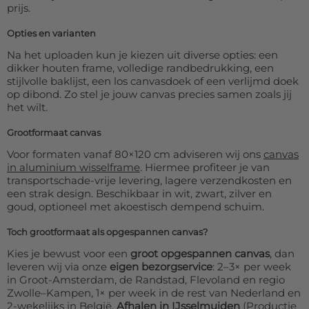
prijs.
Opties en varianten
Na het uploaden kun je kiezen uit diverse opties: een
dikker houten frame, volledige randbedrukking, een
stijlvolle baklijst, een los canvasdoek of een verlijmd doek
op dibond. Zo stel je jouw canvas precies samen zoals jij
het wilt.
Grootformaat canvas
Voor formaten vanaf 80×120 cm adviseren wij ons
canvas
in aluminium wisselframe
. Hiermee profiteer je van
transportschade-vrije levering, lagere verzendkosten en
een strak design. Beschikbaar in wit, zwart, zilver en
goud, optioneel met akoestisch dempend schuim.
Toch grootformaat als opgespannen canvas?
Kies je bewust voor een
groot opgespannen canvas
, dan
leveren wij via onze
eigen bezorgservice
: 2–3× per week
in Groot-Amsterdam, de Randstad, Flevoland en regio
Zwolle–Kampen, 1× per week in de rest van Nederland en
2-wekelijks in België.
Afhalen in IJsselmuiden
(Productie