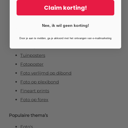
Fotoafdrukken
Claim korting!
Fotovergrotingen
Foto op plexiglas (acrylglas)
Nee, ik wil geen korting!
Foto op aluminium
Foto op canvas
Door je aan te melden, ga je akkoord met het ontvangen van e-mailmarketing
Foto op vurenhout
Tuinposters
Fotoposter
Foto verlijmd op dibond
Foto op plexibond
Fineart prints
Foto op forex
Populaire thema’s
Foto's