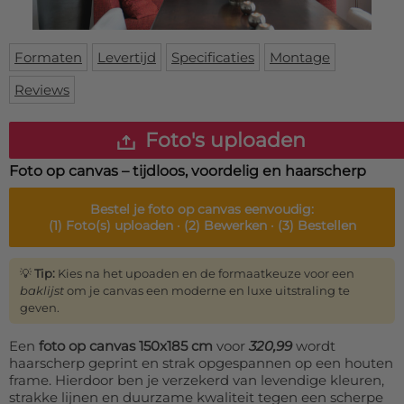
Deurmat
Over ons
Vloermat
Levertijden
Skateboard deck
Formaten
Levertijd
Specificaties
Montage
Inloggen
Reviews
WhatsApp
Foto's uploaden
Foto op canvas – tijdloos, voordelig en haarscherp
Bestel je
foto op canvas
eenvoudig:
(1)
Foto(s) uploaden ·
(2)
Bewerken ·
(3)
Bestellen
💡
Tip:
Kies na het upoaden en de formaatkeuze voor een
baklijst
om je canvas een moderne en luxe uitstraling te
geven.
Een
foto op canvas 150x185 cm
voor
320,99
wordt
haarscherp geprint en strak opgespannen op een houten
frame. Hierdoor ben je verzekerd van levendige kleuren,
strakke lijnen en duurzame kwaliteit tegen een scherpe