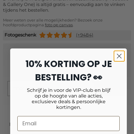
& Gallery One) is altijd gratis – eenvoudig aan te vinken
tijdens het bestellen.
Meer weten over alle mogelijkheden? Bezoek onze
hoofdproductpagina
foto op canvas
.
Fotogeschenk
(+9484)
Schrijf je in voor onze nieuwsbrief
10% KORTING OP JE
en ontvang
10% extra korting!
BESTELLING? 👀
Email
Schrijf je in
Schrijf je in voor de VIP-club en blijf
op de hoogte van alle acties,
exclusieve deals & persoonlijke
kortingen.
Producten