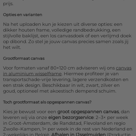
prijs.
Opties en varianten
Na het uploaden kun je kiezen uit diverse opties: een
dikker houten frame, volledige randbedrukking, een
stijlvolle baklijst, een los canvasdoek of een verlijmd doek
op dibond. Zo stel je jouw canvas precies samen zoals jij
het wilt.
Grootformaat canvas
Voor formaten vanaf 80×120 cm adviseren wij ons
canvas
in aluminium wisselframe
. Hiermee profiteer je van
transportschade-vrije levering, lagere verzendkosten en
een strak design. Beschikbaar in wit, zwart, zilver en
goud, optioneel met akoestisch dempend schuim.
Toch grootformaat als opgespannen canvas?
Kies je bewust voor een
groot opgespannen canvas
, dan
leveren wij via onze
eigen bezorgservice
: 2–3× per week
in Groot-Amsterdam, de Randstad, Flevoland en regio
Zwolle–Kampen, 1× per week in de rest van Nederland en
2-wekelijks in België.
Afhalen in IJsselmuiden
(Productie