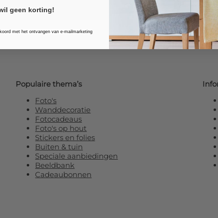
wil geen korting!
kkoord met het ontvangen van e-mailmarketing
Populaire thema’s
Info
Foto's
Wanddecoratie
Fotocadeaus
Foto's op hout
Stickers en folies
Buiten & tuin
Speciale aanbiedingen
Beeldbank
Cadeaubonnen