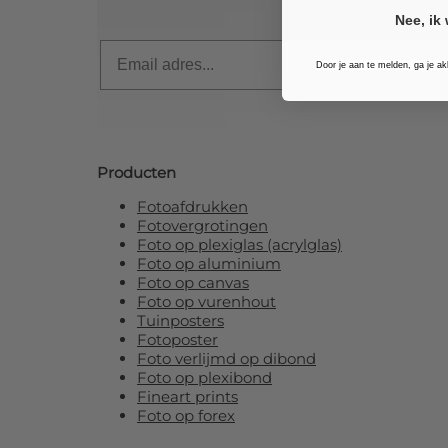
Nee, ik 
Email
Door je aan te melden, ga je a
Producten
Fotoafdrukken
Fotovergrotingen
Foto op plexiglas (acrylglas)
Foto op aluminium
Foto op canvas
Foto op vurenhout
Tuinposters
Fotoposter
Foto verlijmd op dibond
Foto op plexibond
Fineart prints
Foto op forex