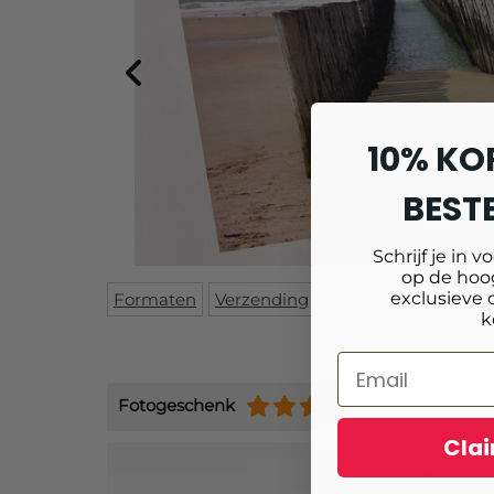
10% KO
BESTE
Schrijf je in v
op de hoog
exclusieve 
Formaten
Verzending
Specificaties
Mont
k
Fotogeschenk
(+9484)
Clai
Schrijf je 