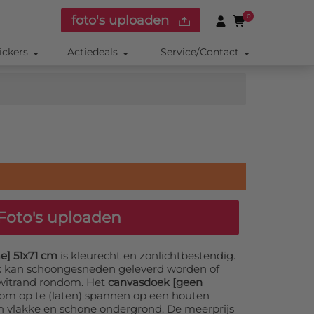
foto's uploaden
0
ickers
Actiedeals
Service/Contact
Foto's uploaden
e] 51x71 cm
is kleurecht en zonlichtbestendig.
k kan schoongesneden geleverd worden of
witrand rondom. Het
canvasdoek [geen
 om op te (laten) spannen op een houten
en vlakke en schone ondergrond. De meerprijs