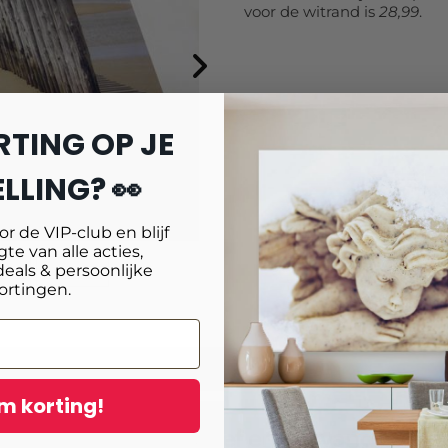
voor de witrand is
28,99
.
RTING OP JE
LLING? 👀
oor de VIP-club en blijf
te van alle acties,
deals & persoonlijke
age
Reviews
ortingen.
m korting!
in voor onze nieuwsbrief en ontvang
10% ex