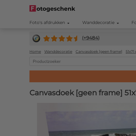
Foto's afdrukken
Wanddecoratie
F
(+
9484
)
Home
Wanddecoratie
Canvasdoek [geen frame]
51x71
Canvasdoek [geen frame] 51