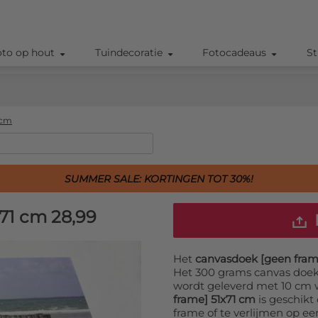
oto op hout
Tuindecoratie
Fotocadeaus
St
 cm
SUMMER SALE: KORTINGEN TOT 30%!
x71 cm
28,99
Het
canvasdoek [geen fram
Het 300 grams canvas doe
wordt geleverd met 10 cm 
frame] 51x71 cm
is geschikt
frame of te verlijmen op e