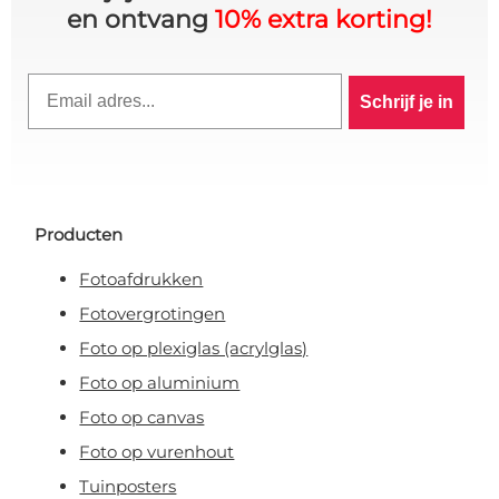
en ontvang
10% extra korting!
Email
Schrijf je in
Producten
Fotoafdrukken
Fotovergrotingen
Foto op plexiglas (acrylglas)
10% KORTING OP JE
Foto op aluminium
Foto op canvas
BESTELLING? 👀
Foto op vurenhout
Tuinposters
Schrijf je in voor de VIP-club en blijf