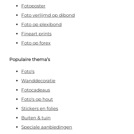
op de hoogte van alle acties,
Fotoposter
exclusieve deals & persoonlijke
kortingen.
Foto verlijmd op dibond
Foto op plexibond
Fineart prints
Foto op forex
Claim korting!
Populaire thema’s
Nee, ik wil geen korting!
Foto's
Wanddecoratie
Door je aan te melden, ga je akkoord met het ontvangen van e-mailmarketing
Fotocadeaus
Foto's op hout
Stickers en folies
Buiten & tuin
Speciale aanbiedingen