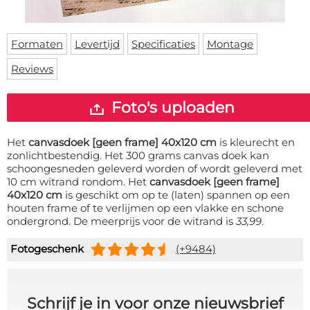
Deurmat
Over ons
Vloermat
Levertijden
Skateboard deck
Formaten
Levertijd
Specificaties
Montage
Inloggen
Reviews
WhatsApp
Foto's uploaden
Het
canvasdoek [geen frame] 40x120 cm
is kleurecht en
zonlichtbestendig. Het 300 grams canvas doek kan
schoongesneden geleverd worden of wordt geleverd met
10 cm witrand rondom. Het
canvasdoek [geen frame]
40x120 cm
is geschikt om op te (laten) spannen op een
houten frame of te verlijmen op een vlakke en schone
ondergrond. De meerprijs voor de witrand is
33,99
.
Fotogeschenk
(+9484)
Schrijf je in voor onze nieuwsbrief