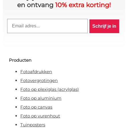
en ontvang
10% extra korting!
Email
Schrijf je in
Producten
Fotoafdrukken
Fotovergrotingen
Foto op plexiglas (acrylglas)
10% KORTING OP JE
Foto op aluminium
BESTELLING? 👀
Foto op canvas
Foto op vurenhout
Schrijf je in voor de VIP-club en blijf
Tuinposters
op de hoogte van alle acties,