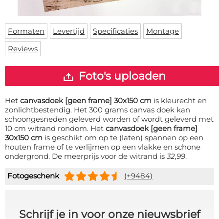
Deurmat
Over ons
Vloermat
Levertijden
Skateboard deck
Formaten
Levertijd
Specificaties
Montage
Inloggen
Reviews
WhatsApp
Foto's uploaden
Het
canvasdoek [geen frame] 30x150 cm
is kleurecht en
zonlichtbestendig. Het 300 grams canvas doek kan
schoongesneden geleverd worden of wordt geleverd met
10 cm witrand rondom. Het
canvasdoek [geen frame]
30x150 cm
is geschikt om op te (laten) spannen op een
houten frame of te verlijmen op een vlakke en schone
ondergrond. De meerprijs voor de witrand is
32,99
.
Fotogeschenk
(+9484)
Schrijf je in voor onze nieuwsbrief