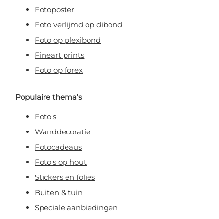
exclusieve deals & persoonlijke
Fotoposter
kortingen.
Foto verlijmd op dibond
Foto op plexibond
Fineart prints
Claim korting!
Foto op forex
Populaire thema’s
Nee, ik wil geen korting!
Foto's
Door je aan te melden, ga je akkoord met het ontvangen van e-mailmarketing
Wanddecoratie
Fotocadeaus
Foto's op hout
Stickers en folies
Buiten & tuin
Speciale aanbiedingen