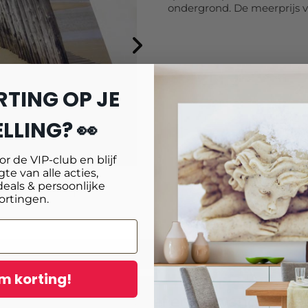
ondergrond. De meerprijs v
RTING OP JE
LLING? 👀
oor de VIP-club en blijf
te van alle acties,
deals & persoonlijke
age
Reviews
ortingen.
m korting!
in voor onze nieuwsbrief en ontvang
10% ex