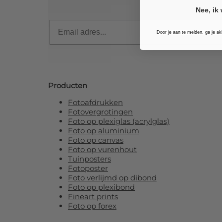
Nee, ik 
Email
Door je aan te melden, ga je a
Producten
Fotoafdrukken
Fotovergrotingen
Foto op plexiglas (acrylglas)
Foto op aluminium
Foto op canvas
Foto op vurenhout
Tuinposters
Fotoposter
Foto verlijmd op dibond
Foto op plexibond
Fineart prints
Foto op forex