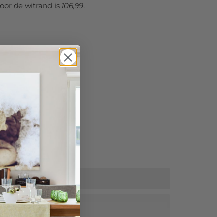
oor de witrand is
106,99
.
tra korting!