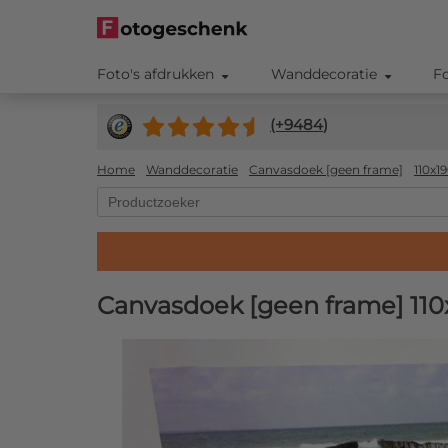
Foto's afdrukken
Wanddecoratie
F
(+
9484
)
Home
Wanddecoratie
Canvasdoek [geen frame]
110x1
Canvasdoek [geen frame] 11