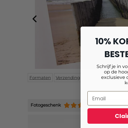
10% KO
BESTE
Schrijf je in v
op de hoog
exclusieve 
Formaten
Verzending
Specificaties
Mont
k
Fotogeschenk
(+9484)
Clai
Schrijf je 