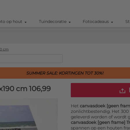
oto op hout
Tuindecoratie
Fotocadeaus
St
90 cm
SUMMER SALE: KORTINGEN TOT 30%!
0x190 cm
106,99
Het
canvasdoek [geen fram
zonlichtbestendig. Het 30
geleverd worden of wordt 
canvasdoek [geen frame] 1
spannen op een houten fram