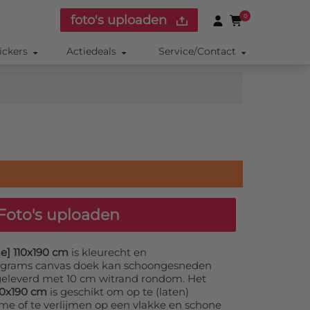
foto's uploaden
0
ickers
Actiedeals
Service/Contact
Foto's uploaden
e] 110x190 cm
is kleurecht en
0 grams canvas doek kan schoongesneden
geleverd met 10 cm witrand rondom. Het
10x190 cm
is geschikt om op te (laten)
e of te verlijmen op een vlakke en schone