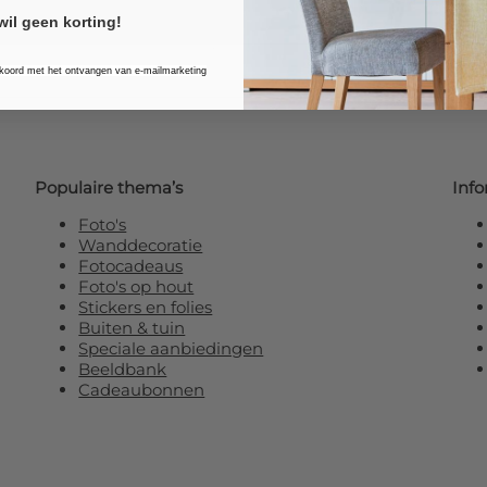
wil geen korting!
kkoord met het ontvangen van e-mailmarketing
Populaire thema’s
Info
Foto's
Wanddecoratie
Fotocadeaus
Foto's op hout
Stickers en folies
Buiten & tuin
Speciale aanbiedingen
Beeldbank
Cadeaubonnen