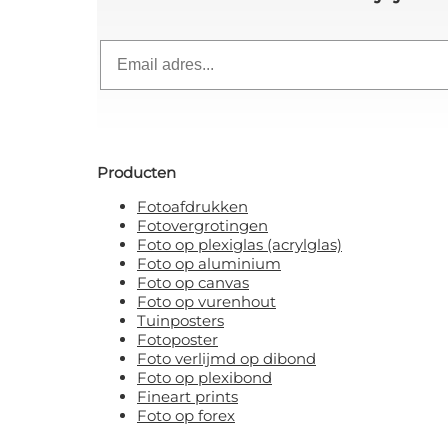
Email
Producten
Fotoafdrukken
Fotovergrotingen
Foto op plexiglas (acrylglas)
Foto op aluminium
Foto op canvas
Foto op vurenhout
Tuinposters
Fotoposter
Foto verlijmd op dibond
Foto op plexibond
Fineart prints
Foto op forex