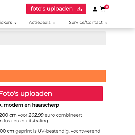
foto's uploaden
0
ickers
Actiedeals
Service/Contact
Foto's uploaden
ak, modern en haarscherp
x200 cm
voor
202,99
euro combineert
n luxueuze uitstraling.
200 cm
geprint is UV-bestendig, vochtwerend