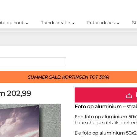
oto op hout
Tuindecoratie
Fotocadeaus
St
SUMMER SALE: KORTINGEN TOT 30%!
cm
202,99
Foto op aluminium – str
Een
foto op aluminium 50
haarscherpe details met ee
De
foto op aluminium 50x