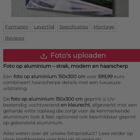
Deurmat
Over ons
Vloermat
Levertijden
Skateboard deck
Inloggen
Formaten
Levertijd
Specificaties
Montage
WhatsApp
Reviews
Foto's uploaden
Foto op aluminium – strak, modern en haarscherp
Een
foto op aluminium 150x300 cm
voor
599,99
euro
combineert haarscherpe details met een luxueuze
uitstraling.
De
foto op aluminium 150x300 cm
geprint is UV-
bestendig, vochtwerend
en kleurecht
, afgewerkt met een
geharde witte toplaag die zorgt voor de kenmerkende
aluminium look & feel, optioneel ook beschikbaar geprint
op geborsteld aluminium.
Alles weten over dit unieke fotoproduct? Lees verder op
onze hoofdpagina over
foto op aluminium
.