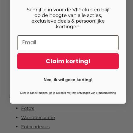
Foto op aluminium
Schrijf je in voor de VIP-club en blijf
op de hoogte van alle acties,
Foto op canvas
exclusieve deals & persoonlijke
Foto op vurenhout
kortingen.
Tuinposters
Fotoposter
Foto verlijmd op dibond
Claim korting!
Foto op plexibond
Fineart prints
Nee, ik wil geen korting!
Foto op forex
Door je aan te melden, ga je akkoord met het ontvangen van e-mailmarketing
Populaire thema’s
Foto's
Wanddecoratie
Fotocadeaus