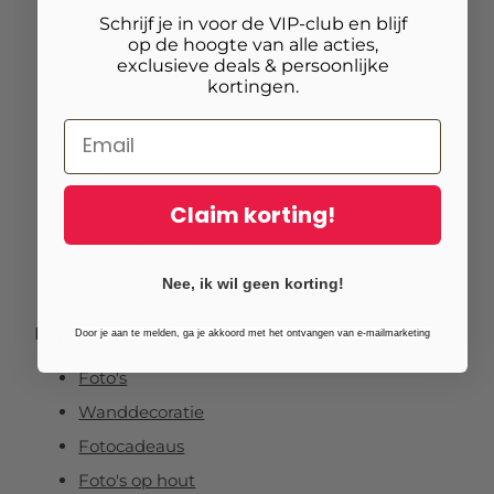
Schrijf je in voor de VIP-club en blijf
Foto op canvas
op de hoogte van alle acties,
exclusieve deals & persoonlijke
Foto op vurenhout
kortingen.
Tuinposters
Fotoposter
Foto verlijmd op dibond
Foto op plexibond
Claim korting!
Fineart prints
Foto op forex
Nee, ik wil geen korting!
Populaire thema’s
Door je aan te melden, ga je akkoord met het ontvangen van e-mailmarketing
Foto's
Wanddecoratie
Fotocadeaus
Foto's op hout