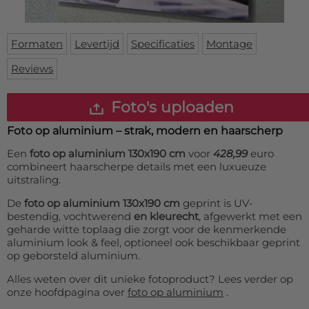
Deurmat
Over ons
Vloermat
Levertijden
Skateboard deck
Formaten
Levertijd
Specificaties
Montage
Inloggen
Reviews
WhatsApp
Foto's uploaden
Foto op aluminium – strak, modern en haarscherp
Een
foto op aluminium 130x190 cm
voor
428,99
euro
combineert haarscherpe details met een luxueuze
uitstraling.
De
foto op aluminium 130x190 cm
geprint is UV-
bestendig, vochtwerend
en kleurecht
, afgewerkt met een
geharde witte toplaag die zorgt voor de kenmerkende
aluminium look & feel, optioneel ook beschikbaar geprint
op geborsteld aluminium.
Alles weten over dit unieke fotoproduct? Lees verder op
onze hoofdpagina over
foto op aluminium
.