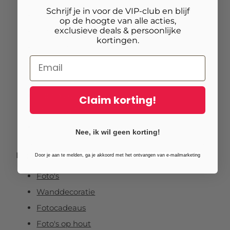
Schrijf je in voor de VIP-club en blijf
Foto op canvas
op de hoogte van alle acties,
exclusieve deals & persoonlijke
Foto op vurenhout
kortingen.
Tuinposters
Fotoposter
Foto verlijmd op dibond
Foto op plexibond
Claim korting!
Fineart prints
Foto op forex
Nee, ik wil geen korting!
Populaire thema’s
Door je aan te melden, ga je akkoord met het ontvangen van e-mailmarketing
Foto's
Wanddecoratie
Fotocadeaus
Foto's op hout