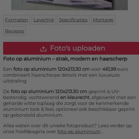
Deurmat
Over ons
Vloermat
Levertijden
Skateboard deck
Formaten
Levertijd
Specificaties
Montage
Inloggen
Reviews
WhatsApp
Foto's uploaden
Foto op aluminium – strak, modern en haarscherp
Een
foto op aluminium 120x213.30 cm
voor
461,99
euro
combineert haarscherpe details met een luxueuze
uitstraling.
De
foto op aluminium 120x213.30 cm
geprint is UV-
bestendig, vochtwerend
en kleurecht
, afgewerkt met een
geharde witte toplaag die zorgt voor de kenmerkende
aluminium look & feel, optioneel ook beschikbaar geprint
op geborsteld aluminium.
Alles weten over dit unieke fotoproduct? Lees verder op
onze hoofdpagina over
foto op aluminium
.