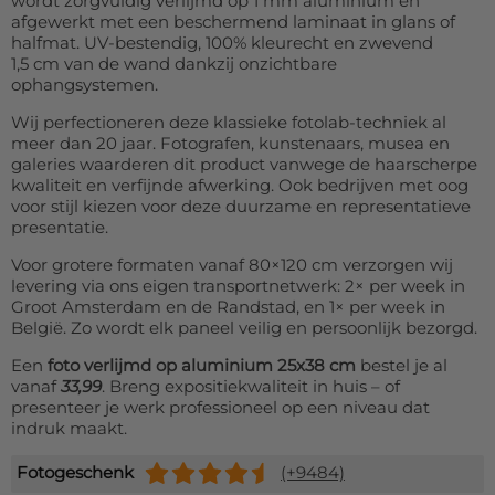
wordt zorgvuldig verlijmd op 1 mm aluminium en
afgewerkt met een beschermend laminaat in glans of
halfmat. UV-bestendig, 100% kleurecht en zwevend
1,5 cm van de wand dankzij onzichtbare
ophangsystemen.
Wij perfectioneren deze klassieke fotolab-techniek al
meer dan 20 jaar. Fotografen, kunstenaars, musea en
galeries waarderen dit product vanwege de haarscherpe
kwaliteit en verfijnde afwerking. Ook bedrijven met oog
voor stijl kiezen voor deze duurzame en representatieve
presentatie.
Voor grotere formaten vanaf 80×120 cm verzorgen wij
levering via ons eigen transportnetwerk: 2× per week in
Groot Amsterdam en de Randstad, en 1× per week in
België. Zo wordt elk paneel veilig en persoonlijk bezorgd.
Een
foto verlijmd op aluminium 25x38 cm
bestel je al
vanaf
33,99
. Breng expositiekwaliteit in huis – of
presenteer je werk professioneel op een niveau dat
indruk maakt.
Fotogeschenk
(+9484)