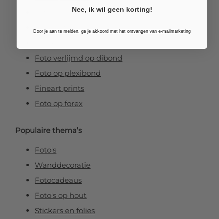
Nee, ik wil geen korting!
Foto op vurenhout
Tuinposters
Door je aan te melden, ga je akkoord met het ontvangen van e-mailmarketing
Fotoposter
Foto verlijmd op dibond
Foto op plexibond
Fineart prints
Foto op forex
Populaire thema’s
Foto's
Wanddecoratie
Fotocadeaus
Foto's op hout
Stickers en folies