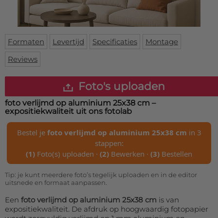
Deurmat
Over ons
Vloermat
Levertijden
Skateboard deck
Inloggen
Formaten
Levertijd
Specificaties
Montage
WhatsApp
Reviews
Foto's uploaden
foto verlijmd op aluminium 25x38 cm
–
expositiekwaliteit uit ons fotolab
Bestel je
foto verlijmd op aluminium 25x38 cm
in 3
stappen:
(1)
Foto(s) uploaden ·
(2)
Bewerken ·
(3)
Bestellen
Tip: je kunt meerdere foto’s tegelijk uploaden en in de editor
uitsnede en formaat aanpassen.
Een
foto verlijmd op aluminium 25x38 cm
is van
expositiekwaliteit. De afdruk op hoogwaardig fotopapier