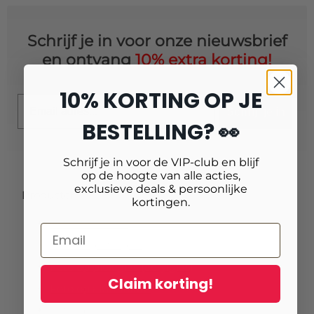
Schrijf je in voor onze nieuwsbrief
en ontvang
10% extra korting!
10% KORTING OP JE
Email
Schrijf je in
BESTELLING? 👀
Schrijf je in voor de VIP-club en blijf
op de hoogte van alle acties,
exclusieve deals & persoonlijke
Producten
kortingen.
Fotoafdrukken
Fotovergrotingen
Foto op plexiglas (acrylglas)
Claim korting!
Foto op aluminium
Foto op canvas