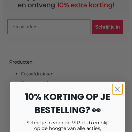
en ontvang
10% extra korting!
Email
Schrijf je in
Producten
Fotoafdrukken
Fotovergrotingen
Foto op plexiglas (acrylglas)
10% KORTING OP JE
Foto op aluminium
BESTELLING? 👀
Foto op canvas
Foto op vurenhout
Schrijf je in voor de VIP-club en blijf
op de hoogte van alle acties,
Tuinposters