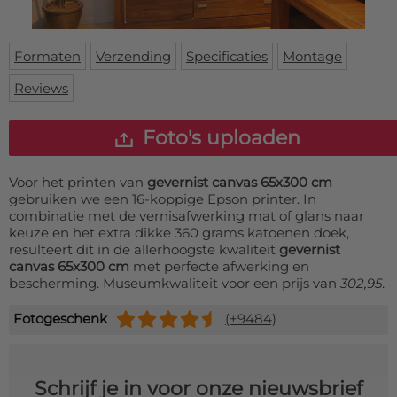
Deurmat
Over ons
Vloermat
Levertijden
Skateboard deck
Formaten
Verzending
Specificaties
Montage
Inloggen
Reviews
WhatsApp
Foto's uploaden
Voor het printen van
gevernist canvas 65x300 cm
gebruiken we een 16-koppige Epson printer. In
combinatie met de vernisafwerking mat of glans naar
keuze en het extra dikke 360 grams katoenen doek,
resulteert dit in de allerhoogste kwaliteit
gevernist
canvas 65x300 cm
met perfecte afwerking en
bescherming. Museumkwaliteit voor een prijs van
302,95
.
Fotogeschenk
(+9484)
Schrijf je in voor onze nieuwsbrief