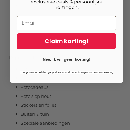
exclusieve deals & persoonlijke
Fotoposter
kortingen.
Foto verlijmd op dibond
Foto op plexibond
Fineart prints
Claim korting!
Foto op forex
Populaire thema’s
Nee, ik wil geen korting!
Foto's
Door je aan te melden, ga je akkoord met het ontvangen van e-mailmarketing
Wanddecoratie
Fotocadeaus
Foto's op hout
Stickers en folies
Buiten & tuin
Speciale aanbiedingen