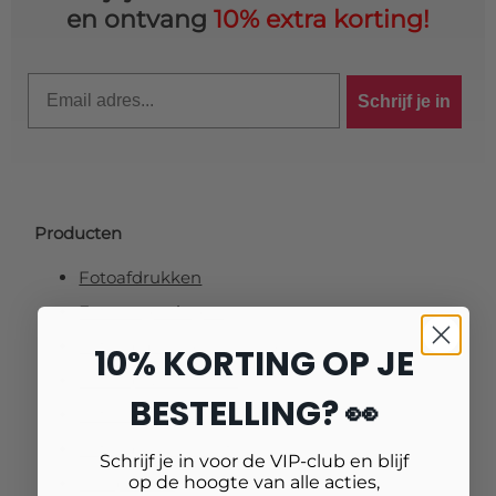
en ontvang
10% extra korting!
Email
Schrijf je in
Producten
Fotoafdrukken
Fotovergrotingen
Foto op plexiglas (acrylglas)
10% KORTING OP JE
Foto op aluminium
BESTELLING? 👀
Foto op canvas
Foto op vurenhout
Schrijf je in voor de VIP-club en blijf
op de hoogte van alle acties,
Tuinposters