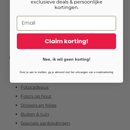
exclusieve deals & persoonlijke
Fotoposter
kortingen.
Foto verlijmd op dibond
Foto op plexibond
Fineart prints
Claim korting!
Foto op forex
Populaire thema’s
Nee, ik wil geen korting!
Foto's
Door je aan te melden, ga je akkoord met het ontvangen van e-mailmarketing
Wanddecoratie
Fotocadeaus
Foto's op hout
Stickers en folies
Buiten & tuin
Speciale aanbiedingen