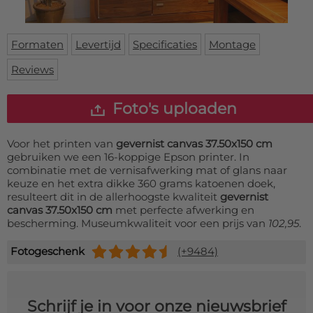
Deurmat
Over ons
Vloermat
Levertijden
Skateboard deck
Formaten
Levertijd
Specificaties
Montage
Inloggen
Reviews
WhatsApp
Foto's uploaden
Voor het printen van
gevernist canvas 37.50x150 cm
gebruiken we een 16-koppige Epson printer. In
combinatie met de vernisafwerking mat of glans naar
keuze en het extra dikke 360 grams katoenen doek,
resulteert dit in de allerhoogste kwaliteit
gevernist
canvas 37.50x150 cm
met perfecte afwerking en
bescherming. Museumkwaliteit voor een prijs van
102,95
.
Fotogeschenk
(+9484)
Schrijf je in voor onze nieuwsbrief