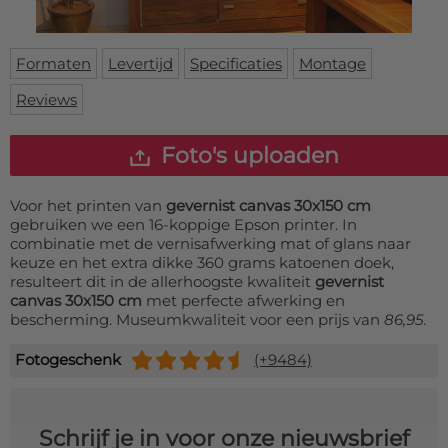
Deurmat
Over ons
Vloermat
Levertijden
Skateboard deck
Formaten
Levertijd
Specificaties
Montage
Inloggen
Reviews
WhatsApp
Foto's uploaden
Voor het printen van
gevernist canvas 30x150 cm
gebruiken we een 16-koppige Epson printer. In
combinatie met de vernisafwerking mat of glans naar
keuze en het extra dikke 360 grams katoenen doek,
resulteert dit in de allerhoogste kwaliteit
gevernist
canvas 30x150 cm
met perfecte afwerking en
bescherming. Museumkwaliteit voor een prijs van
86,95
.
Fotogeschenk
(+9484)
Schrijf je in voor onze nieuwsbrief