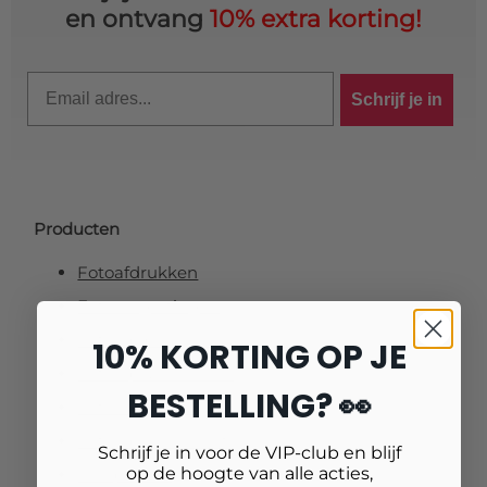
en ontvang
10% extra korting!
Email
Schrijf je in
Producten
Fotoafdrukken
Fotovergrotingen
Foto op plexiglas (acrylglas)
10% KORTING OP JE
Foto op aluminium
BESTELLING? 👀
Foto op canvas
Foto op vurenhout
Schrijf je in voor de VIP-club en blijf
op de hoogte van alle acties,
Tuinposters