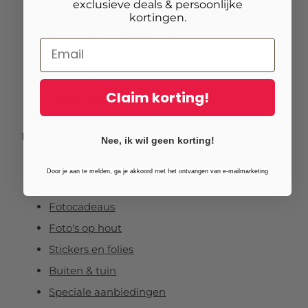
exclusieve deals & persoonlijke
Fotoposter
kortingen.
Foto verlijmd op dibond
Foto op plexibond
Fineart prints
Claim korting!
Foto op forex
Populaire thema’s
Nee, ik wil geen korting!
Foto's
Door je aan te melden, ga je akkoord met het ontvangen van e-mailmarketing
Wanddecoratie
Fotocadeaus
Foto's op hout
Stickers en folies
Buiten & tuin
Speciale aanbiedingen