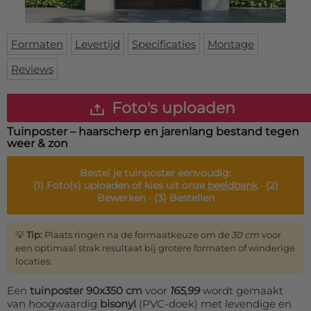
Deurmat
Over ons
Vloermat
Levertijden
Skateboard deck
Formaten
Levertijd
Specificaties
Montage
Inloggen
Reviews
WhatsApp
Foto's uploaden
Tuinposter – haarscherp en jarenlang bestand tegen
weer & zon
Bestel je
tuinposter
eenvoudig:
(1)
Foto(s) uploaden of kies uit onze
beeldbank
·
(2)
Bewerken ·
(3)
Bestellen
💡
Tip:
Plaats ringen na de formaatkeuze om de
30 cm
voor
een optimaal strak resultaat bij grotere formaten of winderige
locaties.
Een
tuinposter 90x350 cm
voor
165,99
wordt gemaakt
van hoogwaardig
bisonyl
(PVC-doek) met levendige en