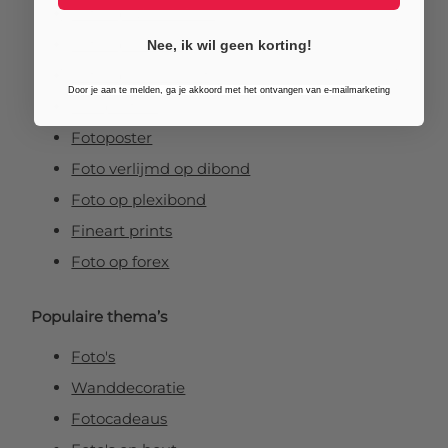
Foto op aluminium
Foto op canvas
Nee, ik wil geen korting!
Foto op vurenhout
Door je aan te melden, ga je akkoord met het ontvangen van e-mailmarketing
Tuinposters
Fotoposter
Foto verlijmd op dibond
Foto op plexibond
Fineart prints
Foto op forex
Populaire thema’s
Foto's
Wanddecoratie
Fotocadeaus