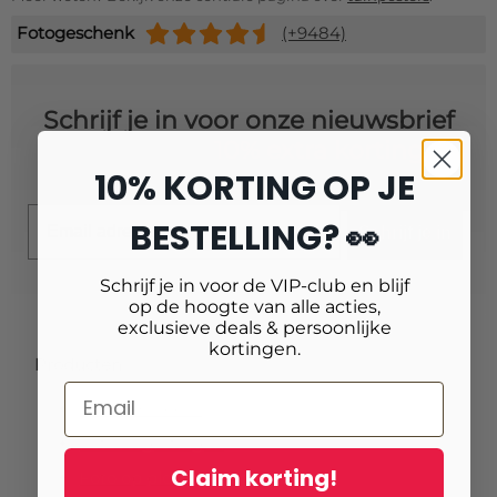
Fotogeschenk
(+9484)
Schrijf je in voor onze nieuwsbrief
en ontvang
10% extra korting!
10% KORTING OP JE
Email
BESTELLING? 👀
Schrijf je in
Schrijf je in voor de VIP-club en blijf
op de hoogte van alle acties,
exclusieve deals & persoonlijke
kortingen.
Producten
Fotoafdrukken
Fotovergrotingen
Claim korting!
Foto op plexiglas (acrylglas)