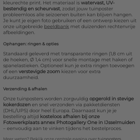
kleurechte print. Het materiaal is
watervast, UV-
bestendig en scheurvast
, zodat jouw tuinposter
probleemloos alle seizoenen buiten kan blijven hangen.
Je kunt je eigen foto gebruiken of een ontwerp kiezen uit
onze uitgebreide
beeldbank
met duizenden rechtenvrije
afbeeldingen.
Ophangen: ringen & opties
Standaard geleverd met transparante ringen (1,8 cm uit
de hoeken, Ø 1,4 cm) voor snelle montage met haken of
spanelastieken. Optioneel kun je extra ringen toevoegen
of een
verstevigde zoom
kiezen voor extra
duurzaamheid.
Verzending & afhalen
Onze tuinposters worden zorgvuldig
opgerold in stevige
kokerdozen
en snel verzonden via pakketdiensten
(DHL/UPS) door heel Europa. Daarnaast kun je je
bestelling altijd
kosteloos afhalen bij onze
Fotowerkplaats annex Photogallery One in IJsselmuiden
– eenvoudig aan te vinken tijdens het bestelproces.
Meer weten? Bekijk onze centrale pagina over
tuinposters
.