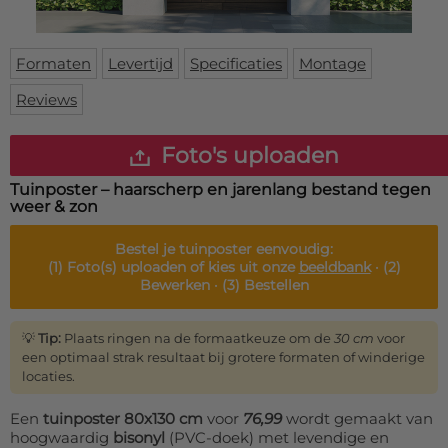
Deurmat
Over ons
Vloermat
Levertijden
Skateboard deck
Formaten
Levertijd
Specificaties
Montage
Inloggen
Reviews
WhatsApp
Foto's uploaden
Tuinposter – haarscherp en jarenlang bestand tegen
weer & zon
Bestel je
tuinposter
eenvoudig:
(1)
Foto(s) uploaden of kies uit onze
beeldbank
·
(2)
Bewerken ·
(3)
Bestellen
💡
Tip:
Plaats ringen na de formaatkeuze om de
30 cm
voor
een optimaal strak resultaat bij grotere formaten of winderige
locaties.
Een
tuinposter 80x130 cm
voor
76,99
wordt gemaakt van
hoogwaardig
bisonyl
(PVC-doek) met levendige en