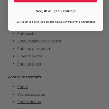
Foto op aluminium
Foto op canvas
Nee, ik wil geen korting!
Foto op vurenhout
Door je aan te melden, ga je akkoord met het ontvangen van e-mailmarketing
Tuinposters
Fotoposter
Foto verlijmd op dibond
Foto op plexibond
Fineart prints
Foto op forex
Populaire thema’s
Foto's
Wanddecoratie
Fotocadeaus