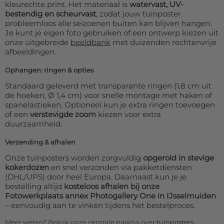
kleurechte print. Het materiaal is
watervast, UV-
bestendig en scheurvast
, zodat jouw tuinposter
probleemloos alle seizoenen buiten kan blijven hangen.
Je kunt je eigen foto gebruiken of een ontwerp kiezen uit
onze uitgebreide
beeldbank
met duizenden rechtenvrije
afbeeldingen.
Ophangen: ringen & opties
Standaard geleverd met transparante ringen (1,8 cm uit
de hoeken, Ø 1,4 cm) voor snelle montage met haken of
spanelastieken. Optioneel kun je extra ringen toevoegen
of een
verstevigde zoom
kiezen voor extra
duurzaamheid.
Verzending & afhalen
Onze tuinposters worden zorgvuldig
opgerold in stevige
kokerdozen
en snel verzonden via pakketdiensten
(DHL/UPS) door heel Europa. Daarnaast kun je je
bestelling altijd
kosteloos afhalen bij onze
Fotowerkplaats annex Photogallery One in IJsselmuiden
– eenvoudig aan te vinken tijdens het bestelproces.
Meer weten? Bekijk onze centrale pagina over
tuinposters
.