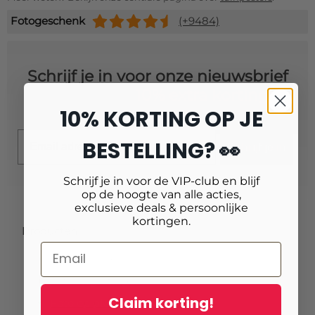
Fotogeschenk
(+9484)
Schrijf je in voor onze nieuwsbrief
en ontvang
10% extra korting!
10% KORTING OP JE
Email
BESTELLING? 👀
Schrijf je in
Schrijf je in voor de VIP-club en blijf
op de hoogte van alle acties,
exclusieve deals & persoonlijke
kortingen.
Producten
Fotoafdrukken
Fotovergrotingen
Claim korting!
Foto op plexiglas (acrylglas)