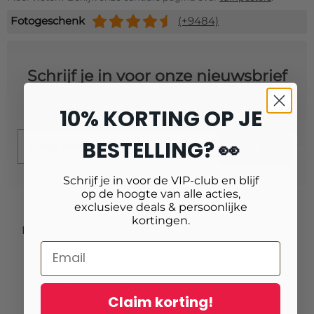
Fotogeschenk
(+9484)
Schrijf je in voor onze nieuwsbrief
en ontvang
10% extra korting!
10% KORTING OP JE
Email
BESTELLING? 👀
Schrijf je in
Schrijf je in voor de VIP-club en blijf
op de hoogte van alle acties,
exclusieve deals & persoonlijke
kortingen.
Producten
Fotoafdrukken
Fotovergrotingen
Claim korting!
Foto op plexiglas (acrylglas)