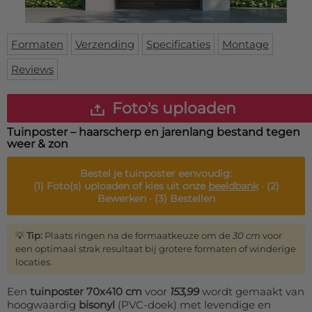
Deurmat
Over ons
Vloermat
Levertijden
Skateboard deck
Formaten
Verzending
Specificaties
Montage
Inloggen
Reviews
WhatsApp
Foto's uploaden
Tuinposter – haarscherp en jarenlang bestand tegen
weer & zon
Bestel je
tuinposter
eenvoudig:
(1)
Foto(s) uploaden of kies uit onze
beeldbank
·
(2)
Bewerken ·
(3)
Bestellen
💡
Tip:
Plaats ringen na de formaatkeuze om de
30 cm
voor
een optimaal strak resultaat bij grotere formaten of winderige
locaties.
Een
tuinposter 70x410 cm
voor
153,99
wordt gemaakt van
hoogwaardig
bisonyl
(PVC-doek) met levendige en