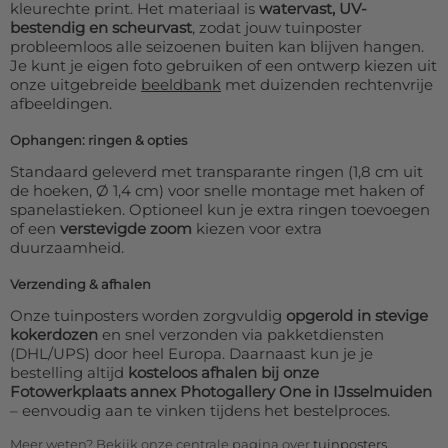
kleurechte print. Het materiaal is
watervast, UV-
bestendig en scheurvast
, zodat jouw tuinposter
probleemloos alle seizoenen buiten kan blijven hangen.
Je kunt je eigen foto gebruiken of een ontwerp kiezen uit
onze uitgebreide
beeldbank
met duizenden rechtenvrije
afbeeldingen.
Ophangen: ringen & opties
Standaard geleverd met transparante ringen (1,8 cm uit
de hoeken, Ø 1,4 cm) voor snelle montage met haken of
spanelastieken. Optioneel kun je extra ringen toevoegen
of een
verstevigde zoom
kiezen voor extra
duurzaamheid.
Verzending & afhalen
Onze tuinposters worden zorgvuldig
opgerold in stevige
kokerdozen
en snel verzonden via pakketdiensten
(DHL/UPS) door heel Europa. Daarnaast kun je je
bestelling altijd
kosteloos afhalen bij onze
Fotowerkplaats annex Photogallery One in IJsselmuiden
– eenvoudig aan te vinken tijdens het bestelproces.
Meer weten? Bekijk onze centrale pagina over
tuinposters
.