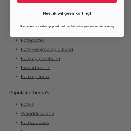
Foto op aluminium
Foto op canvas
Nee, ik wil geen korting!
Foto op vurenhout
Door je aan te melden, ga je akkoord met het ontvangen van e-mailmarketing
Tuinposters
Fotoposter
Foto verlijmd op dibond
Foto op plexibond
Fineart prints
Foto op forex
Populaire thema’s
Foto's
Wanddecoratie
Fotocadeaus