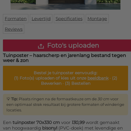
Deurmat
Over ons
Vloermat
Levertijden
Skateboard deck
Formaten
Levertijd
Specificaties
Montage
Inloggen
Reviews
WhatsApp
Foto's uploaden
Tuinposter – haarscherp en jarenlang bestand tegen
weer & zon
Bestel je
tuinposter
eenvoudig:
(1)
Foto(s) uploaden of kies uit onze
beeldbank
·
(2)
Bewerken ·
(3)
Bestellen
💡
Tip:
Plaats ringen na de formaatkeuze om de
30 cm
voor
een optimaal strak resultaat bij grotere formaten of winderige
locaties.
Een
tuinposter 70x330 cm
voor
130,99
wordt gemaakt
van hoogwaardig
bisonyl
(PVC-doek) met levendige en