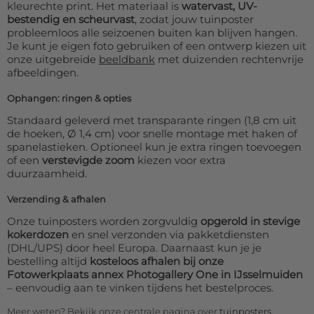
kleurechte print. Het materiaal is
watervast, UV-
bestendig en scheurvast
, zodat jouw tuinposter
probleemloos alle seizoenen buiten kan blijven hangen.
Je kunt je eigen foto gebruiken of een ontwerp kiezen uit
onze uitgebreide
beeldbank
met duizenden rechtenvrije
afbeeldingen.
Ophangen: ringen & opties
Standaard geleverd met transparante ringen (1,8 cm uit
de hoeken, Ø 1,4 cm) voor snelle montage met haken of
spanelastieken. Optioneel kun je extra ringen toevoegen
of een
verstevigde zoom
kiezen voor extra
duurzaamheid.
Verzending & afhalen
Onze tuinposters worden zorgvuldig
opgerold in stevige
kokerdozen
en snel verzonden via pakketdiensten
(DHL/UPS) door heel Europa. Daarnaast kun je je
bestelling altijd
kosteloos afhalen bij onze
Fotowerkplaats annex Photogallery One in IJsselmuiden
– eenvoudig aan te vinken tijdens het bestelproces.
Meer weten? Bekijk onze centrale pagina over
tuinposters
.