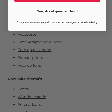
Foto op aluminium
Foto op canvas
Nee, ik wil geen korting!
Foto op vurenhout
Door je aan te melden, ga je akkoord met het ontvangen van e-mailmarketing
Tuinposters
Fotoposter
Foto verlijmd op dibond
Foto op plexibond
Fineart prints
Foto op forex
Populaire thema’s
Foto's
Wanddecoratie
Fotocadeaus