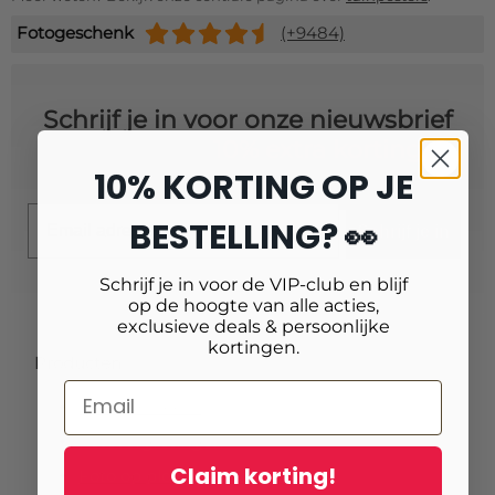
Fotogeschenk
(+9484)
Schrijf je in voor onze nieuwsbrief
en ontvang
10% extra korting!
10% KORTING OP JE
Email
BESTELLING? 👀
Schrijf je in
Schrijf je in voor de VIP-club en blijf
op de hoogte van alle acties,
exclusieve deals & persoonlijke
kortingen.
Producten
Fotoafdrukken
Fotovergrotingen
Claim korting!
Foto op plexiglas (acrylglas)