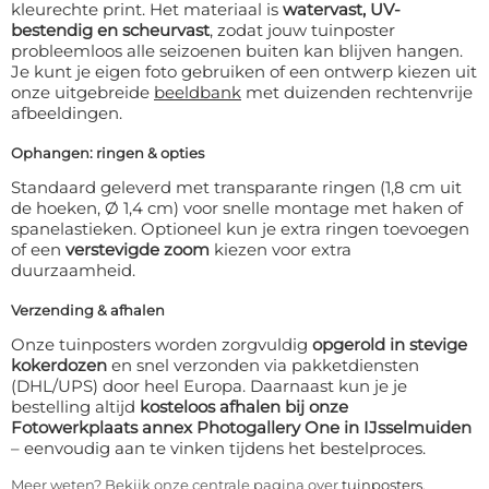
kleurechte print. Het materiaal is
watervast, UV-
bestendig en scheurvast
, zodat jouw tuinposter
probleemloos alle seizoenen buiten kan blijven hangen.
Je kunt je eigen foto gebruiken of een ontwerp kiezen uit
onze uitgebreide
beeldbank
met duizenden rechtenvrije
afbeeldingen.
Ophangen: ringen & opties
Standaard geleverd met transparante ringen (1,8 cm uit
de hoeken, Ø 1,4 cm) voor snelle montage met haken of
spanelastieken. Optioneel kun je extra ringen toevoegen
of een
verstevigde zoom
kiezen voor extra
duurzaamheid.
Verzending & afhalen
Onze tuinposters worden zorgvuldig
opgerold in stevige
kokerdozen
en snel verzonden via pakketdiensten
(DHL/UPS) door heel Europa. Daarnaast kun je je
bestelling altijd
kosteloos afhalen bij onze
Fotowerkplaats annex Photogallery One in IJsselmuiden
– eenvoudig aan te vinken tijdens het bestelproces.
Meer weten? Bekijk onze centrale pagina over
tuinposters
.