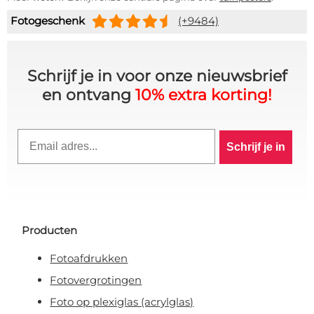
Fotogeschenk
(+9484)
Schrijf je in voor onze nieuwsbrief
en ontvang
10% extra korting!
10% KORTING OP JE
Email
Schrijf je in
BESTELLING? 👀
Schrijf je in voor de VIP-club en blijf
op de hoogte van alle acties,
exclusieve deals & persoonlijke
Producten
kortingen.
Fotoafdrukken
Fotovergrotingen
Foto op plexiglas (acrylglas)
Claim korting!