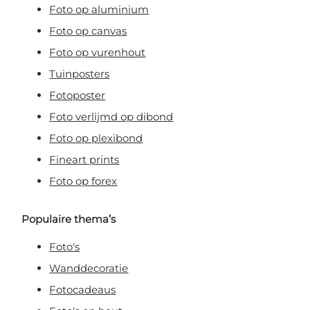
Foto op aluminium
Foto op canvas
Nee, ik wil geen korting!
Foto op vurenhout
Tuinposters
Door je aan te melden, ga je akkoord met het ontvangen van e-mailmarketing
Fotoposter
Foto verlijmd op dibond
Foto op plexibond
Fineart prints
Foto op forex
Populaire thema’s
Foto's
Wanddecoratie
Fotocadeaus