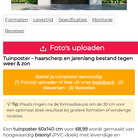
Deurmat
Over ons
Vloermat
Levertijden
Skateboard deck
Formaten
Levertijd
Specificaties
Montage
Inloggen
Reviews
WhatsApp
Foto's uploaden
Tuinposter – haarscherp en jarenlang bestand tegen
weer & zon
Bestel je
tuinposter
eenvoudig:
(1)
Foto(s) uploaden of kies uit onze
beeldbank
·
(2)
Bewerken ·
(3)
Bestellen
💡
Tip:
Plaats ringen na de formaatkeuze om de
30 cm
voor
een optimaal strak resultaat bij grotere formaten of winderige
locaties.
Een
tuinposter 60x140 cm
voor
68,99
wordt gemaakt van
hoogwaardig
bisonyl
(PVC-doek) met levendige en