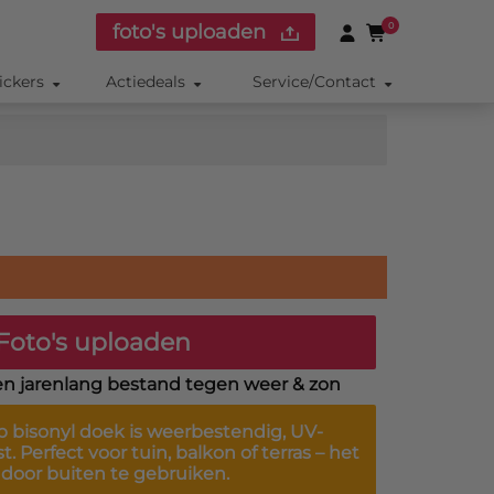
foto's uploaden
0
ickers
Actiedeals
Service/Contact
Foto's uploaden
en jarenlang bestand tegen weer & zon
 bisonyl doek is
weerbestendig, UV-
st
. Perfect voor tuin, balkon of terras – het
r door buiten te gebruiken.