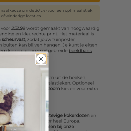
ormaatkeuze om de
30 cm
voor een optimaal strak
 of winderige locaties.
voor
252,99
wordt gemaakt van hoogwaardig
ndige en kleurechte print. Het materiaal is
 scheurvast
, zodat jouw tuinposter
n buiten kan blijven hangen. Je kunt je eigen
erp kiezen uit onze uitgebreide
beeldbank
e afbeeldingen.
nsparante ringen (1,8 cm uit de hoeken,
age met haken of spanelastieken. Optioneel
gen of een
verstevigde zoom
kiezen voor extra
orgvuldig
opgerold in stevige kokerdozen
en
iensten (DHL/UPS) door heel Europa.
ng altijd
kosteloos afhalen bij onze