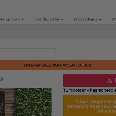
oto op hout
Tuindecoratie
Fotocadeaus
St
SUMMER SALE: KORTINGEN TOT 30%!
9
Tuinposter – haarscherp 
✨ Een
tuinposter
op
bestendig en scheurva
hele jaa