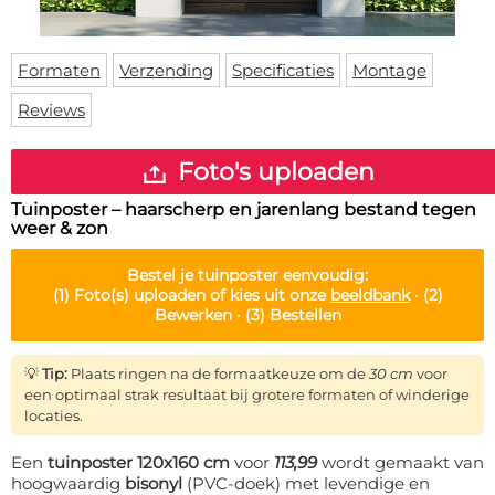
Deurmat
Over ons
Vloermat
Levertijden
Skateboard deck
Formaten
Verzending
Specificaties
Montage
Inloggen
Reviews
WhatsApp
Foto's uploaden
Tuinposter – haarscherp en jarenlang bestand tegen
weer & zon
Bestel je
tuinposter
eenvoudig:
(1)
Foto(s) uploaden of kies uit onze
beeldbank
·
(2)
Bewerken ·
(3)
Bestellen
💡
Tip:
Plaats ringen na de formaatkeuze om de
30 cm
voor
een optimaal strak resultaat bij grotere formaten of winderige
locaties.
Een
tuinposter 120x160 cm
voor
113,99
wordt gemaakt van
hoogwaardig
bisonyl
(PVC-doek) met levendige en