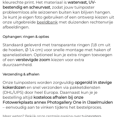
kleurechte print. Het materiaal is
watervast, UV-
bestendig en scheurvast
, zodat jouw tuinposter
probleemloos alle seizoenen buiten kan blijven hangen.
Je kunt je eigen foto gebruiken of een ontwerp kiezen uit
onze uitgebreide
beeldbank
met duizenden rechtenvrije
afbeeldingen.
Ophangen: ringen & opties
Standaard geleverd met transparante ringen (1,8 cm uit
de hoeken, Ø 1,4 cm) voor snelle montage met haken of
spanelastieken. Optioneel kun je extra ringen toevoegen
of een
verstevigde zoom
kiezen voor extra
duurzaamheid.
Verzending & afhalen
Onze tuinposters worden zorgvuldig
opgerold in stevige
kokerdozen
en snel verzonden via pakketdiensten
(DHL/UPS) door heel Europa. Daarnaast kun je je
bestelling altijd
kosteloos afhalen bij onze
Fotowerkplaats annex Photogallery One in IJsselmuiden
– eenvoudig aan te vinken tijdens het bestelproces.
Meer weten? Bekijk onze centrale pagina over
tuinposters
.